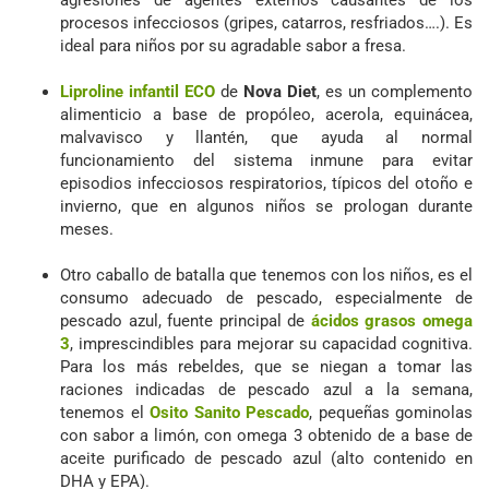
agresiones de agentes externos causantes de los
procesos infecciosos (gripes, catarros, resfriados….). Es
ideal para niños por su agradable sabor a fresa.
Liproline infantil ECO
de
Nova Diet
, es un complemento
alimenticio a base de propóleo, acerola, equinácea,
malvavisco y llantén, que ayuda al normal
funcionamiento del sistema inmune para evitar
episodios infecciosos respiratorios, típicos del otoño e
invierno, que en algunos niños se prologan durante
meses.
Otro caballo de batalla que tenemos con los niños, es el
consumo adecuado de pescado, especialmente de
pescado azul, fuente principal de
ácidos grasos omega
3
, imprescindibles para mejorar su capacidad cognitiva.
Para los más rebeldes, que se niegan a tomar las
raciones indicadas de pescado azul a la semana,
tenemos el
Osito Sanito Pescado
, pequeñas gominolas
con sabor a limón, con omega 3 obtenido de a base de
aceite purificado de pescado azul (alto contenido en
DHA y EPA).