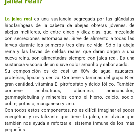
jalea real?
La jalea real
es una sustancia segregada por las glándulas
hipofaríngeas de la cabeza de abejas obreras jóvenes, de
abejas melíferas, de entre cinco y diez días, que, mezclada
con secreciones estomacales. Sirve de alimento a todas las
larvas durante los primeros tres días de vida. Sólo la abeja
reina y las larvas de celdas reales que darán origen a una
nueva reina, son alimentadas siempre con jalea real. Es una
sustancia viscosa de un suave color amarillo y sabor ácido.
Su composición es de casi un 60% de agua, azucares,
proteínas, lípidos y ceniza. Contiene vitaminas del grupo B en
gran cantidad, vitamina E, pirofosfato y ácido fólico. También
contiene antibióticos, albúmina, aminoácidos,
gammaglobulina y minerales como el hierro, calcio, sodio,
cobre, potasio, manganeso y zinc.
Con todos estos componentes, no es difícil imaginar el poder
energético y revitalizante que tiene la jalea, sin olvidar que
también nos ayuda a reforzar el sistema inmune de los más
pequeños.