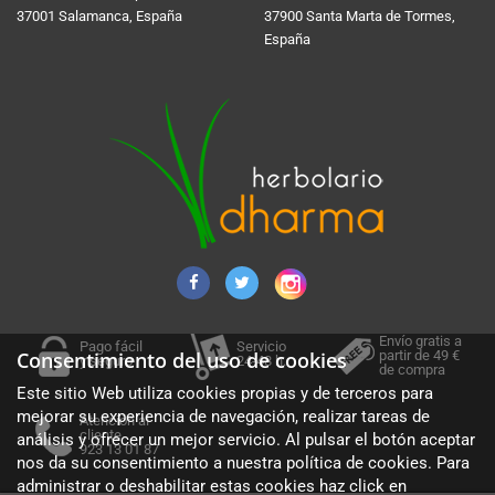
37001 Salamanca, España
37900 Santa Marta de Tormes,
España
Envío gratis a
Pago fácil
Servicio
partir de 49 €
Consentimiento del uso de cookies
y seguro
24-48 h.
de compra
Este sitio Web utiliza cookies propias y de terceros para
mejorar su experiencia de navegación, realizar tareas de
Atención al
cliente
análisis y ofrecer un mejor servicio. Al pulsar el botón aceptar
923 13 01 87
nos da su consentimiento a nuestra política de cookies. Para
administrar o deshabilitar estas cookies haz click en