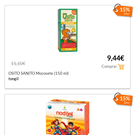
15%
Dto.
9,44€
11,10€
Comprar
OSITO SANITO Mocosete (150 ml)
tongil
15%
Dto.