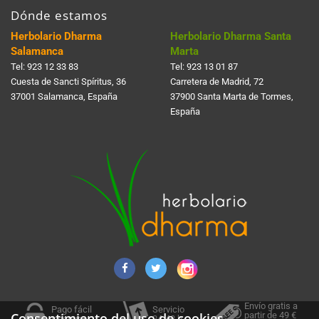
Dónde estamos
Herbolario Dharma
Herbolario Dharma Santa
Salamanca
Marta
Tel:
923 12 33 83
Tel:
923 13 01 87
Cuesta de Sancti Spí­ritus, 36
Carretera de Madrid, 72
37001 Salamanca, España
37900 Santa Marta de Tormes,
España
Envío gratis a
Pago fácil
Servicio
partir de 49 €
Consentimiento del uso de cookies
y seguro
24-48 h.