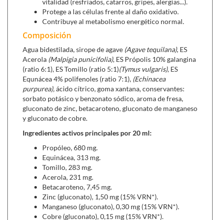
Es un potente antiséptico, antiviral,
vitalidad (resfriados, catarros, gripes, alergias...).
inmunoestimulante, antiinflamatorio,
Protege a las células frente al daño oxidativo.
Contribuye al metabolismo energético normal.
cicatrizante y ligeramente analgésico.
Es de gran ayuda en caso de afecciones de
Composición
garganta y boca, como anginas, resfriados,
Agua bidestilada, sirope de agave
(Agave tequilana)
, ES
faringitis, laringitis y aftas bucales.
Acerola
(Malpigia punicifolia)
, ES Própolis 10% galangina
Además es de gran ayuda en casos de úlcera
(ratio 6:1), ES Tomillo (ratio 5:1)
(Tymus vulgaris)
, ES
gástrica y para combatir la bacteria Helicobacter
Equnácea 4% polifenoles (ratio 7:1),
(Echinacea
Pylori. Por otra parte, se han conseguido buenos
purpurea),
ácido cítrico, goma xantana, conservantes:
resultados con el propóleo en pacientes
sorbato potásico y benzonato sódico, aroma de fresa,
gluconato de zinc, betacaroteno, gluconato de manganeso
afectados por diverticulitis, gastritis, enfermedad
y gluconato de cobre.
de Crohn y diarrea por candidiasis intestinal.
Ingredientes activos principales por 20 ml:
Propóleo, 680 mg.
Equinácea, 313 mg.
Tomillo, 283 mg.
Acerola, 231 mg.
Betacaroteno, 7,45 mg.
Zinc (gluconato), 1,50 mg (15% VRN*).
Manganeso (gluconato), 0,30 mg (15% VRN*).
Cobre (gluconato), 0,15 mg (15% VRN*).