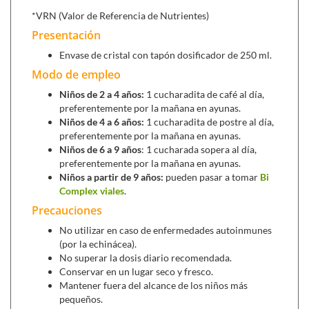
*VRN (Valor de Referencia de Nutrientes)
Presentación
Envase de cristal con tapón dosificador de 250 ml.
Modo de empleo
La
equinácea
:
Niños de 2 a 4 años:
1 cucharadita de café al día,
Alta capacidad para estimular el sistema
preferentemente por la mañana en ayunas.
inmunitario, produciendo mas glóbulos blancos,
Niños de 4 a 6 años:
1 cucharadita de postre al día,
defensas naturales del organismo para
preferentemente por la mañana en ayunas.
protegerse de las infecciones.
Niños de 6 a 9 años
: 1 cucharada sopera al día,
Los principios activos son la equinacina, el ácido
preferentemente por la mañana en ayunas.
cafeico y el ácido chicórico, componentes que
Niños a partir de 9 años:
pueden pasar a tomar
Bi
producen esta estimulación inmunitaria.
Complex viales
.
El
tomillo:
Precauciones
Ayuda en afecciones de las vías respiratorias: tos,
No utilizar en caso de enfermedades autoinmunes
bronquitis, congestión, etc.
(por la echinácea).
Calma los dolores de cabeza y mejora la
No superar la dosis diario recomendada.
circulación.
Conservar en un lugar seco y fresco.
Mantener fuera del alcance de los niños más
pequeños.