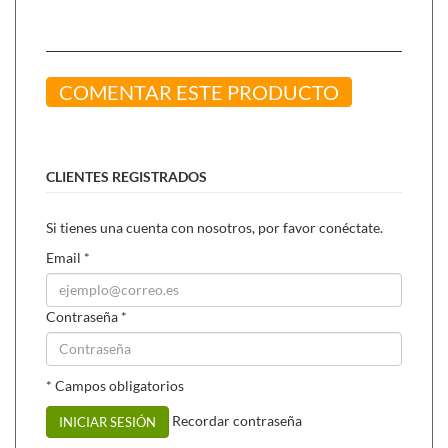
COMENTAR ESTE PRODUCTO
CLIENTES REGISTRADOS
Podemos combinarlo con:
Osito Sanito Mocosete (250 ml)
,
cuando el
catarro
Si tienes una cuenta con nosotros, por favor conéctate.
viene acompañado de mocos principalmente.
Email
*
Nodijal super (20 viales),
para reforzar el sistema
inmunitario de niños.
Contraseña
*
* Campos obligatorios
Recordar contraseña
INICIAR SESIÓN