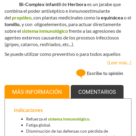
Bi-Complex infantil
de
Herbora
es un jarabe que
combina el poder antiséptico e inmunoestimulante
del
propóleo
, con plantas medicinales como la
equinácea
o el
tomillo,
y con oligoelementos, para actuar directamente
sobre el
sistema inmunológico
frente a las agresiones de
agentes externos causantes de los procesos infecciosos
(gripes, catarros, resfriados, etc...).
Se puede utilizar como preventivo o para todos aquellos
procesos infecciosos en los que sea necesario aumentar las
(Leer más...)
defensas y combatir así, los agentes externos perjudiciales.
Escribe tu opinión
Ideal para niños por su agradable
sabor a fresa .
Ingredientes activos:
MÁS INFORMACIÓN
COMENTARIOS
El
propóleo
:
Se considera un antibiótico natural ya que inhibe
Indicaciones
el desarrollo de bacterias. Es más efectivo en
afecciones de las vías respiratorias superiores
Refuerza el
sistema inmunológico.
tales como tos, bronquitis, inflamación causada
Fatiga global.
por fumar o por la contaminación ambiental.
Disminución de las defensas con pérdida de