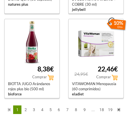
natures plus
COBRE (30 ml)
jellybell
10%
Dto.
8,38€
22,46€
24,95€
Comprar
Comprar
BIOTTA JUGO Arándanos
VITAWOMAN Menopausia
rojos plus bio (500 ml)
(60 comprimidos)
bioforce
eladiet
1
2
3
4
5
6
7
8
9
...
18
19