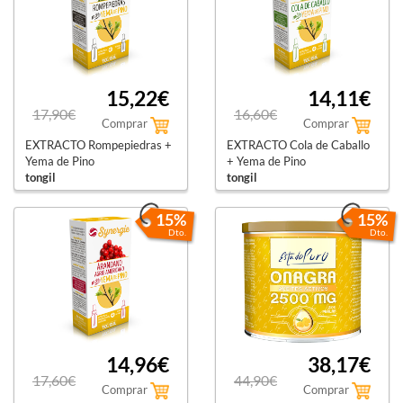
15,22€
14,11€
17,90€
16,60€
Comprar
Comprar
EXTRACTO Rompepiedras +
EXTRACTO Cola de Caballo
Yema de Pino
+ Yema de Pino
tongil
tongil
15%
15%
Dto.
Dto.
14,96€
38,17€
17,60€
44,90€
Comprar
Comprar