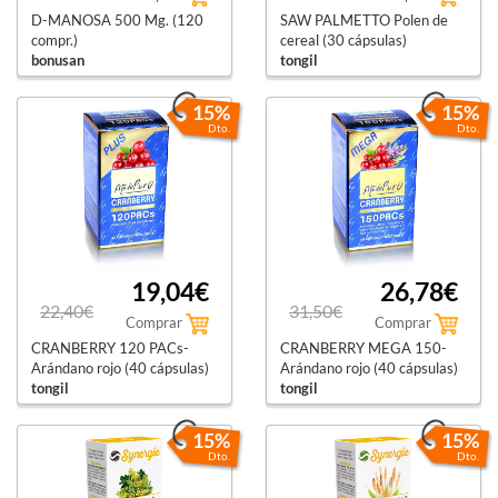
D-MANOSA 500 Mg. (120
SAW PALMETTO Polen de
compr.)
cereal (30 cápsulas)
bonusan
tongil
15%
15%
Dto.
Dto.
19,04€
26,78€
22,40€
31,50€
Comprar
Comprar
CRANBERRY 120 PACs-
CRANBERRY MEGA 150-
Arándano rojo (40 cápsulas)
Arándano rojo (40 cápsulas)
tongil
tongil
15%
15%
Dto.
Dto.