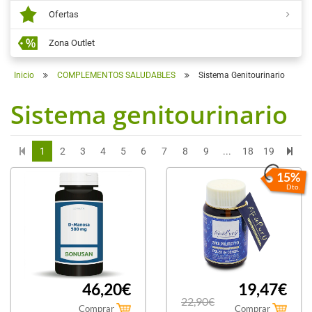
Ofertas
Zona Outlet
Inicio
COMPLEMENTOS SALUDABLES
Sistema Genitourinario
Sistema genitourinario
1
2
3
4
5
6
7
8
9
...
18
19
15%
Dto.
46,20€
19,47€
22,90€
Comprar
Comprar