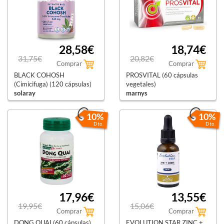
28,58€
18,74€
31,75€
20,82€
Comprar
Comprar
BLACK COHOSH
PROSVITAL (60 cápsulas
(Cimicifuga) (120 cápsulas)
vegetales)
solaray
marnys
10%
10%
Dto.
Dto.
17,96€
13,55€
19,95€
15,06€
Comprar
Comprar
DONG QUAI (60 cápsulas)
EVOLUTION STAR ZINC +