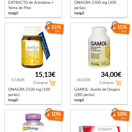
EXTRACTO de Arándano +
ONAGRA 2500 mg (300
Yema de Pino
perlas)
tongil
tongil
15%
15%
Dto.
Dto.
15,13€
34,00€
17,80€
40,00€
Comprar
Comprar
ONAGRA 2500 mg (100
GAMOL- Aceite de Onagra
perlas)
(280 perlas)
tongil
tongil
10%
10%
Dto.
Dto.