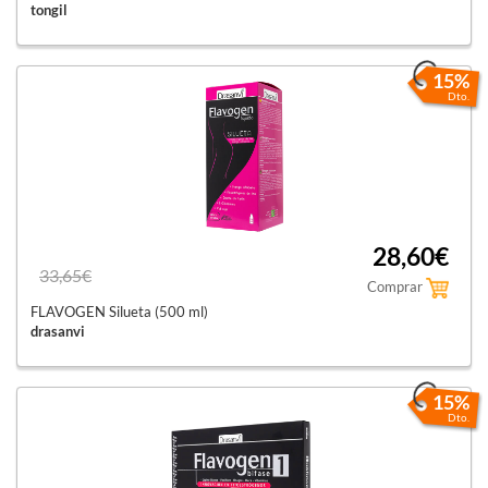
tongil
15%
Dto.
28,60€
33,65€
Comprar
FLAVOGEN Silueta (500 ml)
drasanvi
15%
Dto.