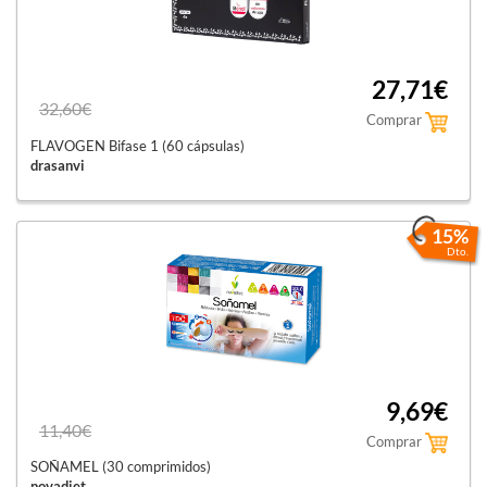
27,71€
32,60€
Comprar
FLAVOGEN Bifase 1 (60 cápsulas)
drasanvi
15%
Dto.
9,69€
11,40€
Comprar
SOÑAMEL (30 comprimidos)
novadiet