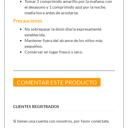
Tomar 1 comprimido amarillo por la mañana, con
producir una sensación de relajación.
el desayuno y 1 comprimido azul por la noche,
media hora antes de acostarse.
Precauciones
No sobrepasar la dosis diaria expresamente
establecida.
Mantener fuera del alcance de los niños más
pequeños.
Conservar en lugar fresco y seco.
COMENTAR ESTE PRODUCTO
CLIENTES REGISTRADOS
Si tienes una cuenta con nosotros, por favor conéctate.