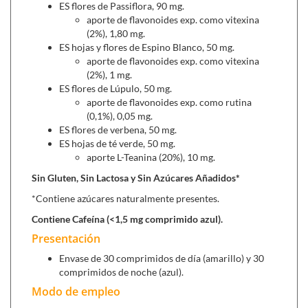
secos normalizados de:
ES flores de Passiflora, 90 mg.
aporte de flavonoides exp. como vitexina
La Verbena (Verbena officinalis)
contiene unos
(2%), 1,80 mg.
principios activos llamados verbacósidos, los cuales
ES hojas y flores de Espino Blanco, 50 mg.
actúan sobre los receptores nerviosos induciendo una
aporte de flavonoides exp. como vitexina
acción tranquilizante y sedante.
(2%), 1 mg.
La Pasiflora (Passiflora incarnata - Purple
ES flores de Lúpulo, 50 mg.
Passionflower)
aporte de flavonoides exp. como rutina
se ha utilizado tradicionalmente como
(0,1%), 0,05 mg.
ansiolítica, tranquilizante y espasmolítica. Favorece la
ES flores de verbena, 50 mg.
prolongación del sueño e inhibe la agresividad y la
ES hojas de té verde, 50 mg.
angustia.
aporte L-Teanina (20%), 10 mg.
El Lúpulo (Humulus lupulus - Common Hop),
Sin Gluten, Sin Lactosa y Sin Azúcares Añadidos*
estandarizado en rutina, ayuda contra el insomnio, esl
estrés y formas suaves de depresión.
*Contiene azúcares naturalmente presentes.
El Espino Blanco (Crataegus oxyacantha)
ayuda a
Contiene Cafeína (<1,5 mg comprimido azul).
reducir la ansiedad y el nerviosismo. Regulador de la
Presentación
presión arterial, disminuye las palpitaciones y
sudoraciones. Mejora la circulación de las piernas. Gran
Envase de 30 comprimidos de día (amarillo) y 30
capacidad antioxidante.
comprimidos de noche (azul).
La Teanina
es un aminoácido, encontrado comúnmente
Modo de empleo
en el té (infusiones de Camellia sinensis), capaz de