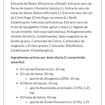
sobre las hormonas. Se cree que actúa sobre la glándula
Extracto de Ñame
(Dioscorea villosaL
); Extracto seco de
flores de lúpulo (
pituitaria, la cual, entre sus varias funciones, envía
Humulus lupulus L.
); Extracto seco de
hojas de Salvia
(Salvia officinalis L
.); Extracto seco de raíz
señales a los ovarios para secretar hormonas. Es este
de Cimicífuga
(Cimicifuga racemosa (L.) Nutt
);
efecto estabilizante del Sauzgatillo el que ayuda a
Estabilizante: hidroxipropilcelulosa, Extracto seco de
aliviar los cambios de humor, la ansiedad y el estrés.
fruto de Sauzgatillo (
Vitex
agnus-castus L.
), Agente de
El Ñame (Dioscorea villosa - Wild Yam),
rico en el
recubrimiento: hidroxipropilcelulosa; Antiaglomerante:
fitoestrógeno diosgenina, es una alternativa natural
dióxido de silicio; Estabilizantes: Sales magnésicas de
para ayudar a combatir los síntomas y enfermedades
ácidos grasos, Carbonato de Calcio, Carbonatos de
relacionadas a la dominancia estrogénica tales como
magnesio y Ácidos grasos; Colorante: Riboflavina;
los calambres y dolores menstruales.
Estabilizante: Polietilenglicol.
La Cimicífuga (Cimicifuga racemosa - Black Cohosh)
Ingredientes activos por dosis diaria (1 comprimido
es utilizada para reducir la intensidad y frecuencia de
amarillo):
los sofocos y sudoraciones. También puede ser útil en la
ES raíz de Eleuterococo, 50 mg.
ansiedad y cambios de humor asociados con la
ES raíz de ñame, 50 mg.
menopausia. La Cimicífuga no tiene efecto estrogénico
aporte de diosgenina (20%), 10 mg.
en sí, lo que la hace segura en su uso. Se considera que
ES flores de lúpulo, 50 mg.
actúa como un modulador selectivo de los receptores
aporte flavonoides prenilados (2,5%), 1,25
estrogénicos, estimulándolos en el sistema nervioso y
mg.
óseo, evitando a su vez la sobre-estimulación en el
ES hojas de Salvia, 50 mg.
útero y pecho.
aporte de Ácido Rosmanírico (2,5%), 1,25