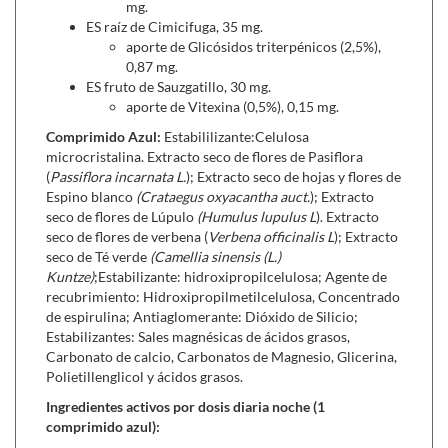
El aceite esencial de la Salvia (Salvia officinalis - Sage)
mg.
contiene una serie de componentes, entre ellos el ácido
ES raíz de Cimicifuga, 35 mg.
aporte de Glicósidos triterpénicos (2,5%),
rormarínico, que en conjunto ayudan a moderar la
0,87 mg.
sudoración y el efecto de los sofocos.
ES fruto de Sauzgatillo, 30 mg.
El Eleuterococo (Eleutherococcus senticosus -
aporte de Vitexina (0,5%), 0,15 mg.
Siberian Ginseng)
es un adaptógeno y tónico del
Comprimido Azul:
sistema inmune, con propiedades antioxidantes y
Estabililizante:Celulosa
microcristalina. Extracto seco de flores de Pasiflora
anticolesterolémicas. Su acción es suave y es poco
(
Passiflora incarnata L.
); Extracto seco de hojas y flores de
probable que ocasione sobre-estimulación nerviosa.
Espino blanco
(Crataegus oxyacantha auct.
); Extracto
Puede ser tomado por periodos prolongados. (3) Bajo
seco de flores de Lúpulo
(Humulus lupulus L
). Extracto
el contexto de la menopausia, ayuda en estados de
seco de flores de verbena (
Verbena officinalis L
); Extracto
agotamiento, cansancio y debilidad.
seco de Té verde
(Camellia
sinensis (L.)
El Lúpulo (Humulus lupulus - Common Hop),
titulado
Kuntze)
;Estabilizante: hidroxipropilcelulosa; Agente de
en flavonoides prenilados, reduce los sofocos
recubrimiento: Hidroxipropilmetilcelulosa, Concentrado
asociados a la menopausia, asi como sudoraciones
de espirulina; Antiaglomerante: Dióxido de Silicio;
nocturnas. Favorece la regeneración del epitelio
Estabilizantes: Sales magnésicas de ácidos grasos,
Carbonato de calcio, Carbonatos de Magnesio, Glicerina,
vaginal, ayudando con el problema de la sequedad
Polietillenglicol y ácidos grasos.
vaginal, aumentando consecuentemente el deseo
sexual.
Ingredientes activos por dosis diaria noche (1
comprimido azul):
Los comprimidos de acción noche contienen extractos