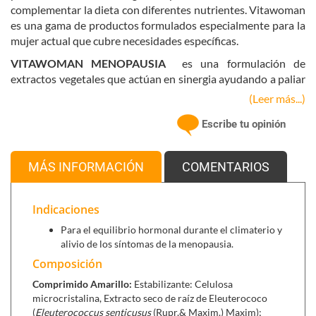
complementar la dieta con diferentes nutrientes. Vitawoman
es una gama de productos formulados especialmente para la
mujer actual que cubre necesidades específicas.
VITAWOMAN MENOPAUSIA
es una formulación de
extractos vegetales que actúan en sinergia ayudando a paliar
los síntomas desagradables normalmente presentes durante
(Leer más...)
la perimenopausia y la menopausia. Está indicado para
Escribe tu opinión
mantener un equilibrio hormonal femenino, contribuyendo a
aliviar sofocos, sudoración e irritabilidad, y ayudando
también a conciliar el sueño. Para atender a las distintas
MÁS INFORMACIÓN
COMENTARIOS
necesidades durante el ciclo de las 24 horas, Vitawoman
Menopausia contiene un comprimido para el día, cuya
formulación especial te ayudará a copar con los estreses
Indicaciones
cotidianos, y otro para la noche, especialmente pensado para
Para el equilibrio hormonal durante el climaterio y
pasar una noche descansada.
alivio de los síntomas de la menopausia.
Los comprimidos de acción día
contienen extractos secos
Composición
normalizados de las siguientes plantas:
Comprimido Amarillo:
Estabilizante: Celulosa
El Sauzgatillo (Vitex agnus castus)
es una hierba
microcristalina, Extracto seco de raíz de Eleuterococo
clasificada como adaptógena, con efecto equilibrante
(
Eleuterococcus
senticusus
(Rupr,& Maxim.) Maxim);