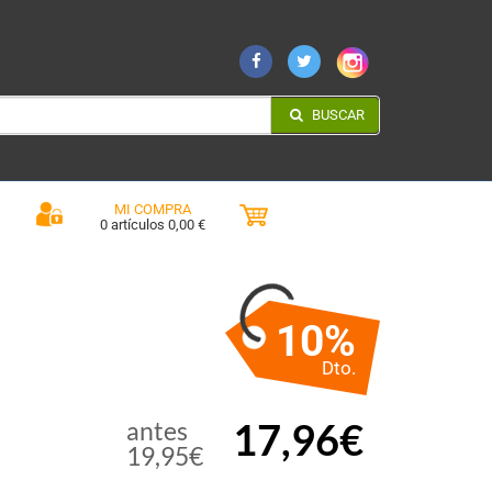
BUSCAR
MI COMPRA
0 artículos 0,00 €
10%
Dto.
17,96€
antes
19,95€