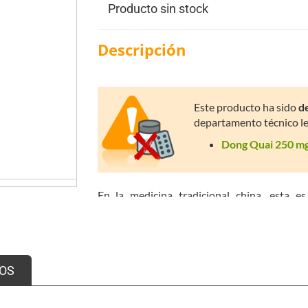
Producto sin stock
Descripción
Este producto ha sido
de
departamento técnico l
Dong Quai 250 mg.
En la medicina tradicional china, esta es
condiciones femeninas. Por ello, es ingeri
mundo, con el objeto de regularizar la menstr
de los estrógenos sintéticos.
A esta planta se le llama ginseng femenino p
OS
como menstruación dolorosa (dismenorrea
alumbramiento y fatiga /bajas energías. Tamb
traduce de forma imprecisa como la sangre