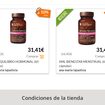
10%
Dto.
31,41€
31,
0€
34,90€
Comprar
Compr
QUILIBRIO HORMONAL (60
AML BIENESTAR MENSTRUAL (
as)
cápsulas)
ía lajusticia
ana maría lajusticia
Condiciones de la tienda