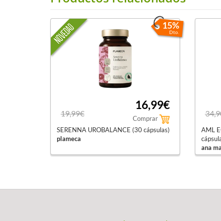
15%
Dto.
16,99€
19,99€
34,9
Comprar
SERENNA UROBALANCE (30 cápsulas)
AML E
plameca
cápsul
ana mar