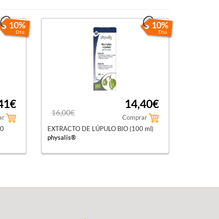
10%
10%
Dto.
Dto.
41€
14,40€
16,00€
ar
Comprar
60
EXTRACTO DE LÚPULO BIO (100 ml)
physalis®