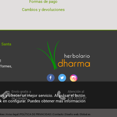
Formas de pago
Cambios y devoluciones
 Santa
2
 Tormes,
Envío gratis a
Atención al
partir de 49 €
cliente
is y ofrecer un mejor servicio. Al pulsar el botón
de compra
923 13 01 87
ick en configurar. Puedes obtener más información
okies
Aviso legal
POLÍTICA DE PRIVACIDAD
Contacto
Diseño web: Global.es
|
|
|
|