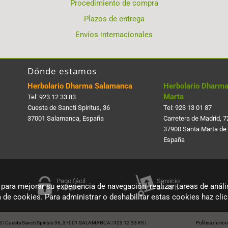
Procedimiento de compra
Plazos de entrega
Envíos internacionales
Dónde estamos
Herbolario Dharma Salamanca
Herbolario Dharma
Marta
Tel:
923 12 33 83
Cuesta de Sancti Spí­ritus, 36
Tel:
923 13 01 87
37001 Salamanca, España
Carretera de Madrid, 7
37900 Santa Marta de
España
Pago fácil
Servicio
 para mejorar su experiencia de navegación, realizar tareas de anális
y seguro
24-48 h.
a de cookies. Para administrar o deshabilitar estas cookies haz cl
S
Cuesta Sancti Spiritus 36, 37001 SALAMANCA
923 12 33 83
Política de co
|
|
|