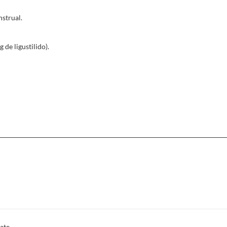
inflamación, dolores de cabeza, infecciones y
Su principal principio activo, el beta-sitos
strual.
tiene propiedades antiespasmódicas a nivel u
de ligustilido).
ate.