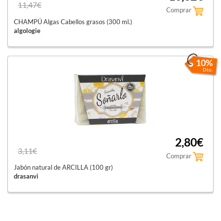
11,47€
Comprar
CHAMPÚ Algas Cabellos grasos (300 ml.)
algologie
10%
Dto.
2,80€
3,11€
Comprar
Jabón natural de ARCILLA (100 gr)
drasanvi