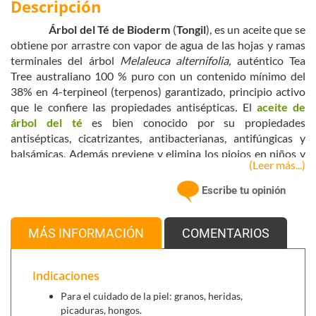
Descripción
Árbol del Té de Bioderm
(
Tongil
), es un aceite que se
obtiene por arrastre con vapor de agua de las hojas y ramas
terminales del árbol
Melaleuca alternifolia,
auténtico Tea
Tree australiano 100 % puro con un contenido mínimo del
38% en 4-terpineol (terpenos) garantizado, principio activo
que le confiere las propiedades antisépticas
.
El
aceite de
árbol del té
es bien conocido por su propiedades
antisépticas, cicatrizantes, antibacterianas, antifúngicas y
balsámicas. Además previene y elimina los piojos en niños y
(Leer más...)
adultos.
Escribe tu opinión
Principales usos del aceite de arbol del té
:
Loción natural anti-piojos
: es un remedio natural muy
efectivo tanto para evitarlos como para eliminarlos en
MÁS INFORMACIÓN
COMENTARIOS
caso de haberlos cogido.
Indicaciones
Para ahuyentarlos
: basta con aplicar unas gotas
en las yemas de los dedos y aplicar detrás de las
Para el cuidado de la piel: granos, heridas,
orejas y en la nuca a diario. Una vez a la semana
picaduras, hongos.