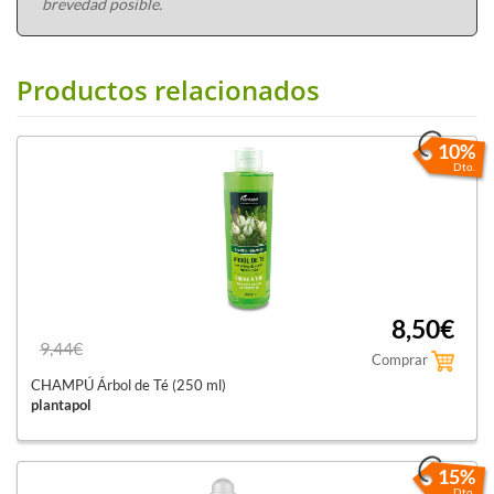
brevedad posible.
Productos relacionados
10%
Dto.
8,50€
9,44€
Comprar
CHAMPÚ Árbol de Té (250 ml)
plantapol
15%
Dto.