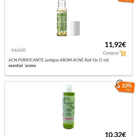
11,92€
14,02€
Comprar
ACN PURIFICANTE (antiguo AROM ACNÉ Roll-On (5 ml)
esential `aroms
10%
Dto.
10,32€