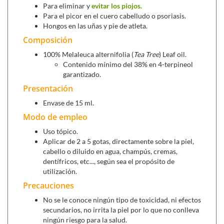
podemos añadir 3 o 4 gotas al champú y dejar
Para eliminar y
evitar los piojos.
actuar 5 minutos, después aclarar como de
Para el picor en el cuero cabelludo o psoriasis.
Hongos en las uñas y pie de atleta.
costumbre.
Composición
Para eliminarlos
: aplicar suficiente cantidad de
100% Melaleuca alternifolia (
Tea Tree
) Leaf oil.
producto por todo el cabello y dejar actuar. Si es
Contenido mínimo del 38% en 4-terpineol
un niño menor de un año es recomendable
garantizado.
diluirlo en agua. Después puedes ayudarte de una
Presentación
lendrera para eliminar las liendres y los piojos del
Envase de 15 ml.
cabello. Un par de veces a la semana añadir 3 o 4
gotas al champú y aclarar como de costumbre.
Modo de empleo
Uso tópico.
Aplicar de 2 a 5 gotas, directamente sobre la piel,
cabello o diluido en agua, champús, cremas,
dentífricos, etc..., según sea el propósito de
utilización.
Precauciones
No se le conoce ningún tipo de toxicidad, ni efectos
secundarios, no irrita la piel por lo que no conlleva
ningún riesgo para la salud.
Hongos en los pies y las uñas
: es un antiséptico muy