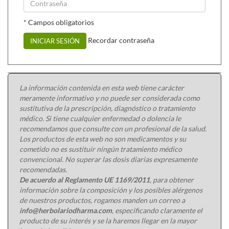
aplicar 3 o 4 gotas del aceite en el champú y dejar
actuar 5 minutos, después aclarar como de costumbre.
* Campos obligatorios
Recordar contraseña
INICIAR SESIÓN
Se puede combinar con:
Champú de arbol de té (250 ml)
, para tratar y evitar los
piojos.
La información contenida en esta web tiene carácter
Arom-acné roll-on (5 ml)
, se trata de un roll-on con
meramente informativo y no puede ser considerada como
aceite de arbol de té mezclado con otros aceites
sustitutiva de la prescripción, diagnóstico o tratamiento
esenciales, muy cómodo para aplicar directamente en el
médico. Si tiene cualquier enfermedad o dolencia le
grano y para llevar en el bolso.
recomendamos que consulte con un profesional de la salud.
Los productos de esta web no son medicamentos y su
cometido no es sustituir ningún tratamiento médico
convencional. No superar las dosis diarias expresamente
recomendadas.
De acuerdo al Reglamento UE 1169/2011
, para obtener
información sobre la composición y los posibles alérgenos
de nuestros productos, rogamos manden un correo a
info@herbolariodharma.com
, especificando claramente el
producto de su interés y se la haremos llegar en la mayor