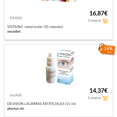
16,87€
19,85€
Comprar
VISTAINA -salud ocular (30 cápsulas)
novadiet
15%
Dto.
14,37€
16,90€
Comprar
DEVISION LAGRIMAS ARTIFICIALES (15 ml)
pharma otc