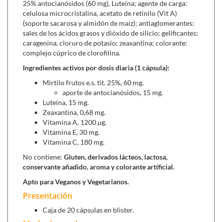
defensas inmunitarias
y la producción de la púrpura
25% antocianósidos (60 mg), Luteína; agente de carga:
celulosa microcristalina, acetato de retinilo (Vit A)
retiniana. Favorece y promueve la nutrición, el
(soporte sacarosa y almidón de maíz); antiaglomerantes:
crecimiento, la actividad vital de todos los tejidos
sales de los ácidos grasos y dióxido de silicio; gelificantes:
orgánicos y en particular los epiteliales, mucosa, ojo,
caragenina, cloruro de potasio; zeaxantina; colorante:
tejido corneal y otros.
complejo cúprico de clorofilina.
Vitamina C,
gracias a su poder antioxidante ralentiza
Ingredientes activos por dosis diaria (1 cápsula):
los procesos de envejecimiento y de degeneración
Mirtilo frutos e.s. tit. 25%, 60 mg.
celular causados por los radicales libres. Por otro lado,
aporte de antocianósidos, 15 mg.
un aporte justo de vitamina C puede contribuir a
Luteína, 15 mg.
prevenir la formación de cataratas.
Zeaxantina, 0,68 mg.
Vitamina E,
es uno de los antioxidantes más eficaces
Vitamina A, 1200 µg.
contra los radicales libres, que proliferan por el efecto
Vitamina E, 30 mg.
Vitamina C, 180 mg.
de la contaminación, el inadecuado régimen
alimenticio, la acción de los rayos solares, a causa de la
No contiene:
Gluten, derivados lácteos, lactosa,
edad... Protege los fotorreceptores de la retina.
conservante añadido, aroma y colorante artificial.
Apto para Veganos y Vegetarianos.
Presentación
Se puede combinar con:
Caja de 20 cápsulas en blister.
OFTIBRIN® (30 cápsulas),
hidratante para sequedad