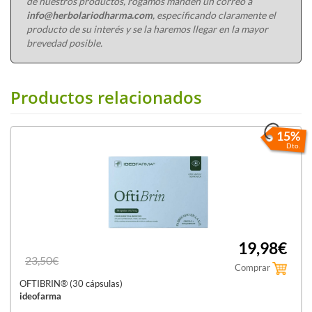
de nuestros productos, rogamos manden un correo a
info@herbolariodharma.com
, especificando claramente el
producto de su interés y se la haremos llegar en la mayor
brevedad posible.
Productos relacionados
15%
Dto.
19,98€
23,50€
Comprar
OFTIBRIN® (30 cápsulas)
ideofarma