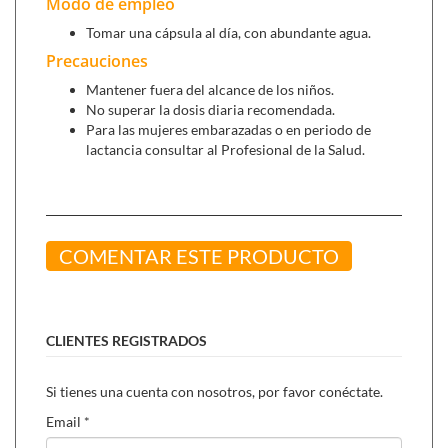
Modo de empleo
ocular
.
Agua de Eufrasia (10 monodosis),
para las molestias o
Tomar una cápsula al día, con abundante agua.
irritaciones en los ojos.
Precauciones
Mantener fuera del alcance de los niños.
No superar la dosis diaria recomendada.
Para las mujeres embarazadas o en periodo de
lactancia consultar al Profesional de la Salud.
COMENTAR ESTE PRODUCTO
CLIENTES REGISTRADOS
Si tienes una cuenta con nosotros, por favor conéctate.
Email
*