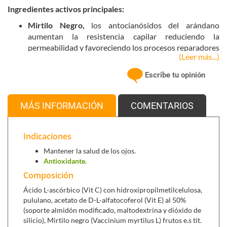
Ingredientes activos principales:
Mirtilo Negro,
los antocianósidos del arándano
aumentan la resistencia capilar reduciendo la
permeabilidad y favoreciendo los procesos reparadores
(Leer más...)
de los capilares alterados.
Luteína,
es un fuerte antioxidante que funciona como
Escribe tu opinión
filtro que protege los ojos. Así, este carotenoide parece
que desarrolla una función preventiva esencial contra
MÁS INFORMACIÓN
COMENTARIOS
la degeneración macular, la causa principal de ceguera
progresiva en la vejez.
Indicaciones
Zeaxantina,
protege el ojo mediante la absorción de la
luz azul dañina y reduce el deslumbramiento. La luz azul
Mantener la salud de los ojos.
puede causar estrés oxidativo dañino en los ojos.
Antioxidante.
Protege a las células y las membranas mediante la
Composición
reducción de los dañinos radicales libres. Es un
Ácido L-ascórbico (Vit C) con hidroxipropilmetilcelulosa,
componente principal del pigmento macular en la
pululano, acetato de D-L-alfatocoferol (Vit E) al 50%
retina.
(soporte almidón modificado, maltodextrina y dióxido de
Vitamina A,
es una vitamina liposoluble que activa las
silicio), Mirtilo negro (Vaccinium myrtilus L) frutos e.s tit.