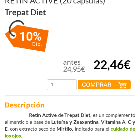
RETIN ACTIVE (20 cápsulas)
Trepat Diet
10%
Dto.
22,46€
antes
24,95€
COMPRAR
Descripción
Retin Active
de
Trepat Diet,
e
s
un complemento
alimenticio a base de
Luteína y Zeaxantina, Vitamina A, C y
E
, con extracto seco de
Mirtilo,
indicado para el
cuidado de
los ojos.