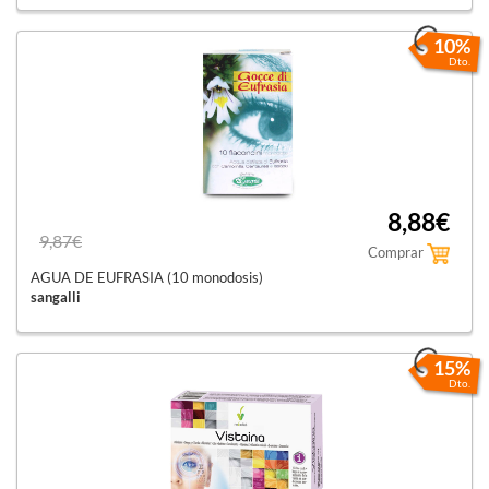
10%
Dto.
8,88€
9,87€
Comprar
AGUA DE EUFRASIA (10 monodosis)
sangalli
15%
Dto.