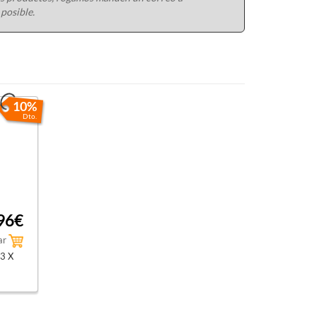
 posible.
10%
Dto.
96€
ar
3 X