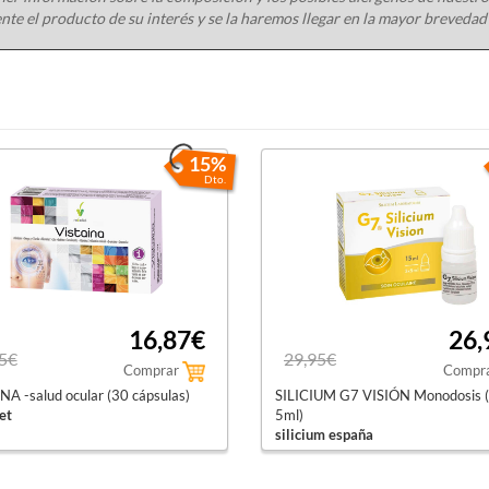
nte el producto de su interés y se la haremos llegar en la mayor brevedad
15%
Dto.
16,87€
26,
5€
29,95€
Comprar
Compr
NA -salud ocular (30 cápsulas)
SILICIUM G7 VISIÓN Monodosis (
et
5ml)
silicium españa