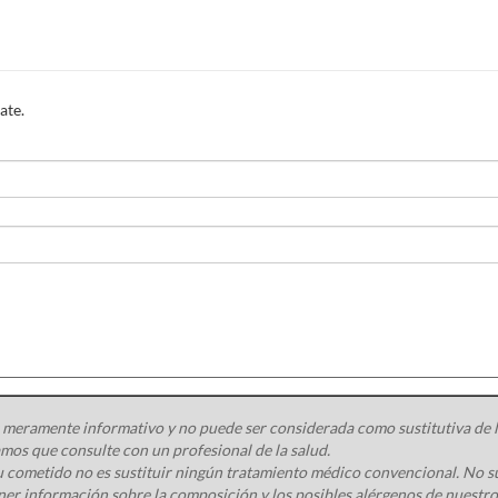
Vistaina (30 cápsulas)
,
para mantener la
ate.
 meramente informativo y no puede ser considerada como sustitutiva de la
os que consulte con un profesional de la salud.
 cometido no es sustituir ningún tratamiento médico convencional. No s
ener información sobre la composición y los posibles alérgenos de nuest