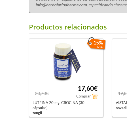
info@herbolariodharma.com
, especificando clarame
Productos relacionados
15%
Dto.
17,60€
20,70€
19,8
Comprar
LUTEINA 20 mg. CROCINA (30
VISTAI
cápsulas)
novadi
tongil