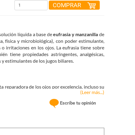
COMPRAR
solución líquida a base de
eufrasia y manzanilla
de
, física y microbiológica), con poder estimulante,
 o irritaciones en los ojos. La eufrasia tiene sobre
én tiene propiedades astringentes, analgésicas,
 y estimulantes de los jugos biliares.
nta reparadora de los ojos por excelencia, incluso su
(Leer más...)
os brillantes.
Reduce la inflamación
ocular y ataca
s o bacterias. Excelente para tratar la blefaritis, la
Escribe tu opinión
párpados, los orzuelos y como remedio de apoyo en
vo o humo, que cursen con inflamación ocular.
 derivadas del rechazo al uso de las lentes de
s de ataques alérgicos, con rinitis y accesos de tos