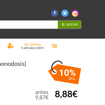
BUSCAR
MI COMPRA
0 artículos 0,00 €
onodosis)
10%
Dto.
8,88€
antes
9,87€