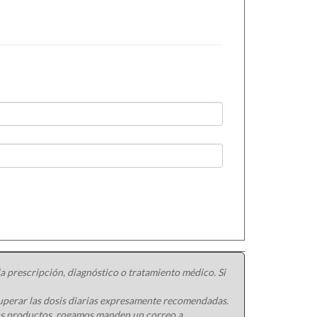
 buena salud de la vista.
 prescripción, diagnóstico o tratamiento médico. Si
uperar las dosis diarias expresamente recomendadas.
ros productos, rogamos manden un correo a