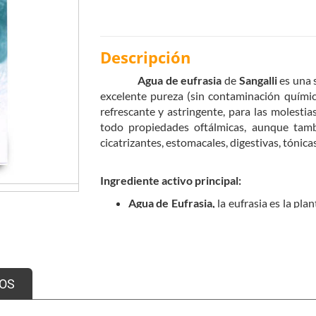
Descripción
Agua de eufrasia
de
Sangalli
es una 
excelente pureza (sin contaminación química
refrescante y astringente, para las molestias
todo propiedades oftálmicas, aunque tambi
cicatrizantes, estomacales, digestivas, tónicas
Ingrediente activo principal:
Agua de Eufrasia,
la eufrasia es la pla
nombre en inglés eyebright significa oj
los focos infecciosos provocados por viru
conjuntivitis, la inflamación de los 
caso de
alergias
por polen, ácaros, pol
Es idónea además para las molestias
OS
contacto.
La eufrasia también es útil en los brote