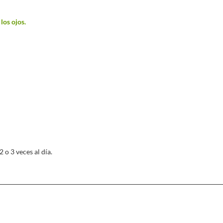
persistente.
los ojos.
 o 3 veces al día.
Se puede combinar con:
Luteina 20 mg, crocina (30 cápsulas),
p
mácula del ojo.