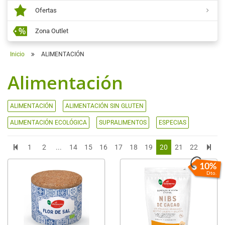
Ofertas
Zona Outlet
Inicio
ALIMENTACIÓN
Alimentación
ALIMENTACIÓN
ALIMENTACIÓN SIN GLUTEN
ALIMENTACIÓN ECOLÓGICA
SUPRALIMENTOS
ESPECIAS
1
2
...
14
15
16
17
18
19
20
21
22
10%
Dto.