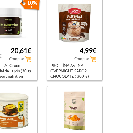
10%
Dto.
20,61€
4,99€
€
Comprar
Comprar
CHA- Grado
PROTEÍNA AVENA
al de Japón (30 g)
OVERNIGHT SABOR
port nutrition
CHOCOLATE ( 300 g )
linwoods