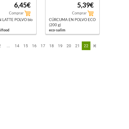
6,45€
5,39€
Comprar
Comprar
 LATTE POLVO bio
CÚRCUMA EN POLVO ECO
(200 g)
alfood
eco-salim
2
...
14
15
16
17
18
19
20
21
22