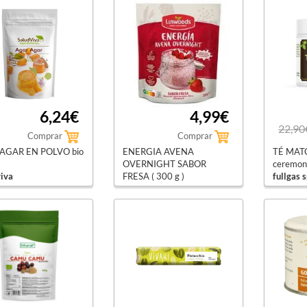
6,24€
4,99€
22,90
Comprar
Comprar
AGAR EN POLVO bio
ENERGIA AVENA
TÉ MAT
OVERNIGHT SABOR
ceremoni
viva
FRESA ( 300 g )
fullgas s
linwoods