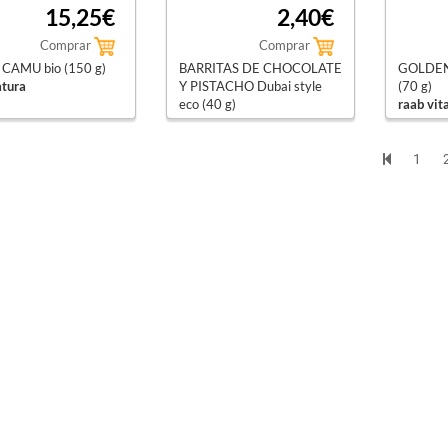
15,25€
2,40€
Comprar
Comprar
CAMU bio (150 g)
BARRITAS DE CHOCOLATE
GOLDEN
atura
Y PISTACHO Dubai style
(70 g)
eco (40 g)
raab vit
vivani
1