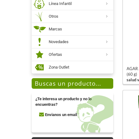
Línea Infantil
Otros
Marcas
Novedades
Ofertas
Zona Outlet
AGAR 
(60 g)
salud 
Buscas un producto...
¿Te interesa un producto y no lo
encuentras?
Envianos un email