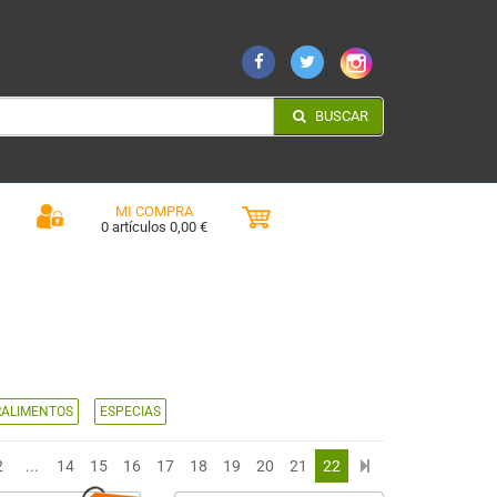
BUSCAR
MI COMPRA
0 artículos 0,00 €
ALIMENTOS
ESPECIAS
2
...
14
15
16
17
18
19
20
21
22