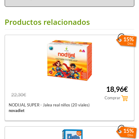
Productos relacionados
15%
Dto.
18,96€
22,30€
Comprar
NODIJAL SUPER - Jalea real niños (20 viales)
novadiet
15%
Dto.