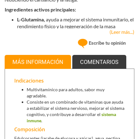
Ingredientes activos principales:
L-Glutamina,
ayuda a mejorar el sistema inmunitario, el
rendimiento físico y la regeneración de la masa
(Leer más...)
muscular.
Vitamina C
,
antioxidante, contribuye al
Escribe tu opinión
funcionamiento normal del sistema inmune.
MÁS INFORMACIÓN
COMENTARIOS
Indicaciones
Multivitamínico para adultos, sabor muy
agradable.
Consiste en un combinado de vitaminas que ayuda
a estabilizar el sistema nervioso, mejorar el sistema
cognitivo, y contribuye a desarrollar el
sistema
inmune
.
Composición
Vitamina B6,
esencial para ayudar a mejorar el
sistema
Edulcorantes (jarabe de glucosa y azúcar), agua, pectina