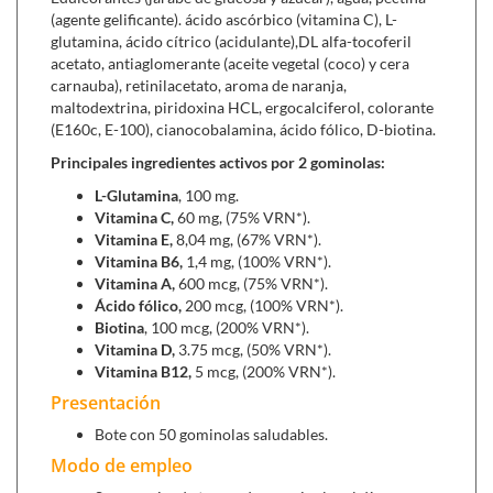
(agente gelificante). ácido ascórbico (vitamina C), L-
nervioso
.
glutamina, ácido cítrico (acidulante),DL alfa-tocoferil
Vitamina A,
protege al organismo de posibles
acetato, antiaglomerante (aceite vegetal (coco) y cera
infecciones e interviene en la salud ocular y de la piel.
carnauba), retinilacetato, aroma de naranja,
Ácido Fólico,
favorece la regeneración celular.
maltodextrina, piridoxina HCL, ergocalciferol, colorante
Vitamina D,
ayuda al mantenimiento de la
salud ósea
.
(E160c, E-100), cianocobalamina, ácido fólico, D-biotina.
Vitamina B12,
interviene en el correcto
Principales ingredientes activos por 2 gominolas:
funcionamiento mental, del sistema nervioso y en la
producción de los glóbulos rojos.
L-Glutamina
, 100 mg.
Vitamina C,
60 mg, (75% VRN*).
Vitamina E,
8,04 mg, (67% VRN*).
Podemos alternar con:
Vitamina B6,
1,4 mg, (100% VRN*).
Vitamina A,
600 mcg, (75% VRN*).
Nodijal Super (20 viales)
,
como reconstituyente
Ácido fólico,
200 mcg, (100% VRN*).
infantil, le ayudará a tener más energía en el día a día.
Biotina
, 100 mcg, (200% VRN*).
Osito Sanito Defensor (250 ml)
,
una ayuda extra para
Vitamina D,
3.75 mcg, (50% VRN*).
sus defensas.
Vitamina B12,
5 mcg, (200% VRN*).
Presentación
Bote con 50 gominolas saludables.
Modo de empleo