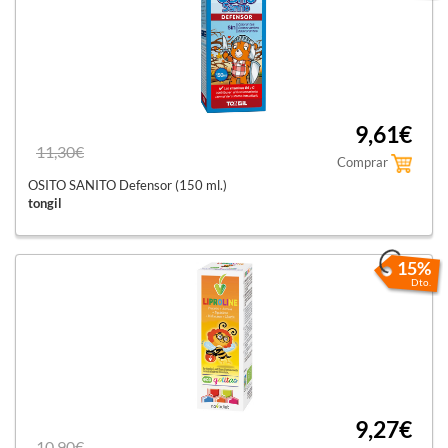
9,61€
11,30€
Comprar
OSITO SANITO Defensor (150 ml.)
tongil
15%
Dto.
9,27€
10,90€