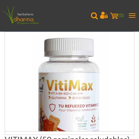
(
0
)
Me
pri