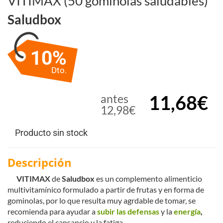
VITIMAX (50 gominolas saludables)
Saludbox
10%
Dto.
11,68€
antes
12,98€
Producto sin stock
Descripción
VITIMAX
de
Saludbox
es un complemento alimenticio
multivitamínico formulado a partir de frutas y en forma de
gominolas, por lo que resulta muy agrdable de tomar, se
recomienda para ayudar a
subir las defensas
y la
energía
,
reduciendo el cansancio y la fatiga.