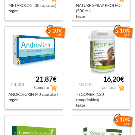
METABOLÓN (30 cápsulas)
NATURE SPRAY PROTECT
tegor
(500 ml)
tegor
10%
10%
Dto.
Dto.
21,87€
16,20€
24,30€
18,00€
Comprar
Comprar
ANDROSURIN (40 cápsulas)
TEGONER (120
tegor
comprimidos)
tegor
10%
Dto.