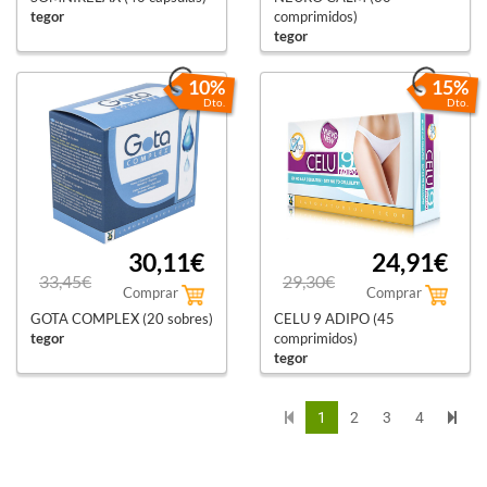
tegor
comprimidos)
tegor
10%
15%
Dto.
Dto.
30,11€
24,91€
33,45€
29,30€
Comprar
Comprar
GOTA COMPLEX (20 sobres)
CELU 9 ADIPO (45
tegor
comprimidos)
tegor
1
2
3
4