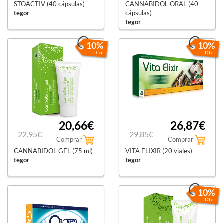
STOACTIV (40 cápsulas)
CANNABIDOL ORAL (40
tegor
cápsulas)
tegor
10%
10%
Dto.
Dto.
20,66€
26,87€
22,95€
29,85€
Comprar
Comprar
CANNABIDOL GEL (75 ml)
VITA ELIXIR (20 viales)
tegor
tegor
10%
Dto.