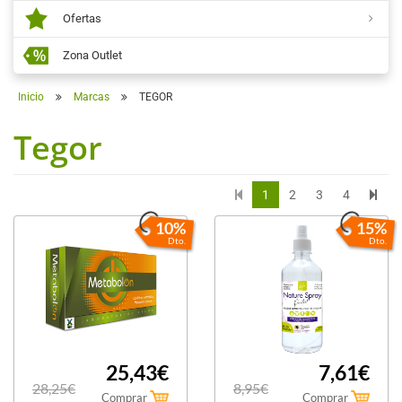
Ofertas
Zona Outlet
Inicio
Marcas
TEGOR
Tegor
1
2
3
4
10%
15%
Dto.
Dto.
25,43€
7,61€
28,25€
8,95€
Comprar
Comprar