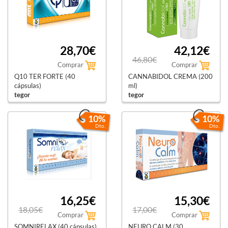
28,70€
42,12€
46,80€
Comprar
Comprar
Q10 TER FORTE (40
CANNABIDOL CREMA (200
cápsulas)
ml)
tegor
tegor
10%
10%
Dto.
Dto.
16,25€
15,30€
18,05€
17,00€
Comprar
Comprar
SOMNIRELAX (40 cápsulas)
NEURO CALM (30