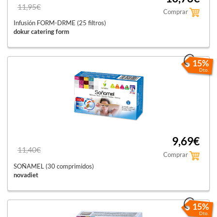
11,95€
Comprar
Infusión FORM-DRME (25 filtros)
dokur catering form
15%
Dto.
9,69€
11,40€
Comprar
SOÑAMEL (30 comprimidos)
novadiet
15%
Dto.