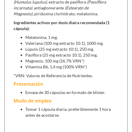
(Humulus lupulus),
extracto de pasiflora
(Passiflora
constante de dolor en el cuerpo. Tiene un efecto muy
incarnata),
antiaglomerante
(Estearato de
potente, por lo que los resultados de tomar los
Magnesio),
piridoxina clorhidrato, melatonina.
componentes de esta hierba son similares a los de
Ingredientes activos por dosis diaira recomendada (1
fármacos como el Valium. La gran diferencia es que no
cápsula):
es adictiva ni crea dependencia.
Melatonina, 1 mg.
Valeriana (100 mg extracto 10:1), 1000 mg.
Lúpulo (25 mg extracto 10:1), 250 mg.
Pasiflora (25 mg extracto 10:1), 250 mg.
Magnesio, 100 mg (26.7% VRN*)
Vitamina B6, 1,4 mg (100% VRN*)
*VRN: Valores de Referencia de Nutrientes.
Presentación
Envase de 30 cápsulas en formato de blister.
Modo de empleo
Pasiflora,
las propiedades sedantes y ansiolíticas de
esta planta han sido ampliamente demostradas a
Tomar 1 cápsula diaria, preferiblemente 1 hora
través de numerosos estudios que avalan sus usos
antes de acostarse.
tradicionales como producto fitoterapéutico de
elección para el tratamiento de
situaciones de