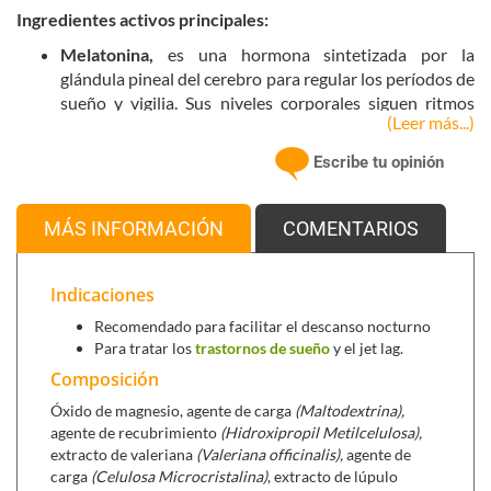
Ingredientes activos principales:
Melatonina,
es una hormona sintetizada por la
glándula pineal del cerebro para regular los períodos de
sueño y vigilia. Sus niveles corporales siguen ritmos
(Leer más...)
circadianos de 24 horas, comenzando su secreción con
la oscuridad y viéndose inhibida por la exposición a la
Escribe tu opinión
luz. La melatonina contribuye a reducir el tiempo
necesario para conciliar el sueño* y al alivio de la
sensación subjetiva de desfase horario (jet lag).**
MÁS INFORMACIÓN
COMENTARIOS
* El efecto beneficioso se obtiene con una ingesta de 1
mg de melatonina poco antes de irse a dormir.
Indicaciones
**El efecto beneficioso se obtiene con una ingesta
Recomendado para facilitar el descanso nocturno
mínima de 0,5 mg de melatonina que debe tomarse
Para tratar los
trastornos de sueño
y el jet lag.
poco antes de acostarse el primer día de viaje y unos
Composición
cuantos días después de la llegada a lugar de destino.
Óxido de magnesio, agente de carga
(Maltodextrina),
Valeriana,
es sin duda, de las hierbas medicinales, la
agente de recubrimiento
(Hidroxipropil Metilcelulosa),
más reconocida por sus efectos sedantes. Está indicada
extracto de valeriana
(Valeriana officinalis),
agente de
para el insomnio, ansiedad nerviosa y para ayudar a la
carga
(Celulosa Microcristalina)
, extracto de lúpulo
relajación en personas que sufren por la presencia