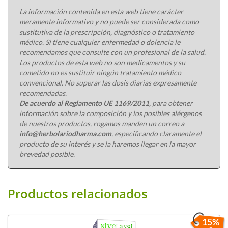
como a la síntesis de las proteínas.
La información contenida en esta web tiene carácter
Es precursor de la producción de energía en el
meramente informativo y no puede ser considerada como
sustitutiva de la prescripción, diagnóstico o tratamiento
organismo y proporciona un ritmo cardíaco constante
médico. Si tiene cualquier enfermedad o dolencia le
gracias a sus propiedades que relajan la tensión
recomendamos que consulte con un profesional de la salud.
muscular y regula la función eléctrica. Con una buena
Los productos de esta web no son medicamentos y su
dosis diaria los músculos están más distendidos y
cometido no es sustituir ningún tratamiento médico
preparados para trabajar, por lo que se utiliza también
convencional. No superar las dosis diarias expresamente
para un correcto entrenamiento físico más productivo.
recomendadas.
De acuerdo al Reglamento UE 1169/2011
, para obtener
La carencia de magnesio es causa de un estado
información sobre la composición y los posibles alérgenos
generalizado de cansancio y estrés.
de nuestros productos, rogamos manden un correo a
info@herbolariodharma.com
, especificando claramente el
Vitamina B6
(Piridoxina),
interviene en la síntesis de
producto de su interés y se la haremos llegar en la mayor
varios neurotransmisores, es decir, sustancias que
brevedad posible.
actúan como "mensajeras" entre las neuronas
presentes en el encéfalo, la médula espinal y los nervios
que recorren el cuerpo. Estos neurotransmisores (como
Productos relacionados
por ejemplo la serotonina) están relacionados con el
estado anímico
y el ciclo del sueño-vigilia, por lo que se
recomienda mantener unos niveles óptimos de
15%