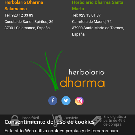
Herbolario Dharma
Herbolario Dharma Santa
Salamanca
Marta
Tel:
923 12 33 83
Tel:
923 13 01 87
Cuesta de Sancti Spí­ritus, 36
Carretera de Madrid, 72
37001 Salamanca, España
37900 Santa Marta de Tormes,
España
Envío gratis a
Pago fácil
Servicio
partir de 49 €
Consentimiento del uso de cookies
y seguro
24-48 h.
de compra
Este sitio Web utiliza cookies propias y de terceros para