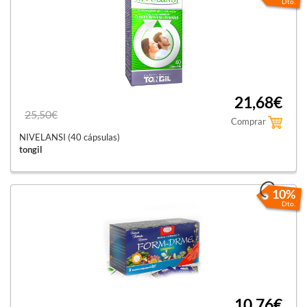
vitamina B6 en caso de estrés, depresión e insomnio.
Dto.
Se puede combinar con:
Infusión FORM_DRME (25 filtros),
infusión turca
relajante para combatir el estrés y dormir
profundamente.
21,68€
Dorminova (60 cápsulas)
,
con triptofano y plantas
25,50€
relajantes, una ayuda para dormir mejor.
Comprar
NIVELANSI (40 cápsulas)
tongil
10%
Dto.
10,76€