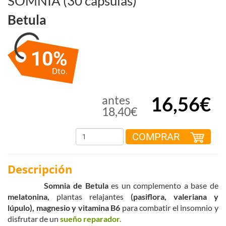
SOMNIA (30 cápsulas)
Betula
10%
Dto.
16,56€
antes
18,40€
COMPRAR
Descripción
Somnia de Betula
es un complemento a base de
melatonina,
plantas relajantes
(pasiflora, valeriana y
lúpulo), magnesio y vitamina B6
para combatir el insomnio y
disfrutar de un
sueño reparador.