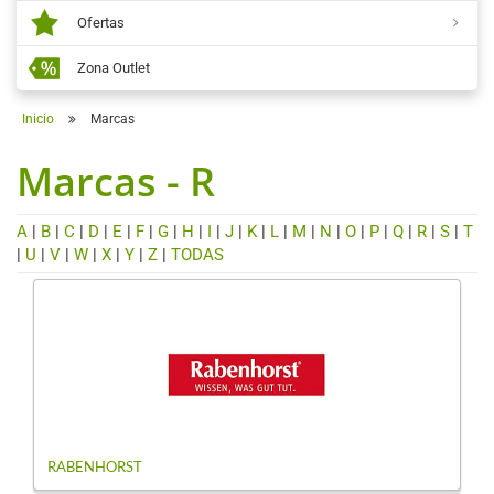
Ofertas
Zona Outlet
Inicio
Marcas
Marcas - R
A
|
B
|
C
|
D
|
E
|
F
|
G
|
H
|
I
|
J
|
K
|
L
|
M
|
N
|
O
|
P
|
Q
|
R
|
S
|
T
|
U
|
V
|
W
|
X
|
Y
|
Z
|
TODAS
RABENHORST