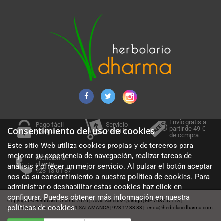
Envío gratis a
Pago fácil
Servicio
Consentimiento del uso de cookies
partir de 49 €
y seguro
24-48 h.
de compra
Este sitio Web utiliza cookies propias y de terceros para
mejorar su experiencia de navegación, realizar tareas de
Atención al
cliente
análisis y ofrecer un mejor servicio. Al pulsar el botón aceptar
923 13 01 87
nos da su consentimiento a nuestra política de cookies. Para
administrar o deshabilitar estas cookies haz click en
configurar. Puedes obtener más información en nuestra
Copyright © Herbolario Dharma 2026
David Sánchez Quiroga
NIF 70875711S
|
|
|
políticas de cookies
.
Cuesta Sancti Spiritus 36, 37001 SALAMANCA
923 12 33 83
tienda@herbolariodharma.com
|
|