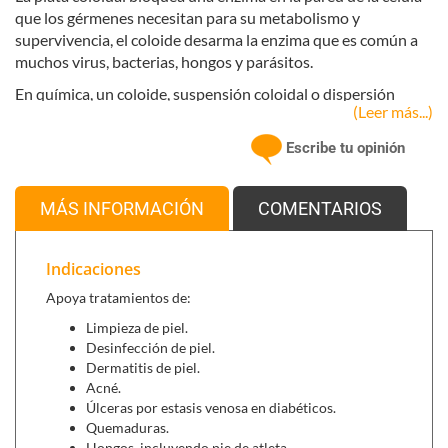
que los gérmenes necesitan para su metabolismo y
supervivencia, el coloide desarma la enzima que es común a
muchos virus, bacterias, hongos y parásitos.
En química, un coloide, suspensión coloidal o dispersión
(Leer más...)
coloidal es una sistema físico-químico formado por dos fases:
una continua, normalmente fluida, y otra dispersa en forma
Escribe tu opinión
de partículas, por lo general sólidas; en este caso se trata de
la plata metálica. Las partículas son tan pequeñas que no se
pueden ver.
MÁS INFORMACIÓN
COMENTARIOS
Este coloide se elabora por electrolisis, por medio de dos
electrodos de plata y agua destilada y desmineralizada por la
Indicaciones
que circula una corriente eléctrica de bajo potencial. No es un
Apoya tratamientos de:
método químico, sino físico, y solo interviene el agua
destilada y la corriente eléctrica.
Limpieza de piel.
Desinfección de piel.
La plata coloidal apoya tratamientos de:
Dermatitis de piel.
Limpieza de
piel
.
Acné.
Úlceras por estasis venosa en diabéticos.
Desinfección de piel.
Quemaduras.
Dermatitis de piel.
Hongos, incluyendo pie de atleta.