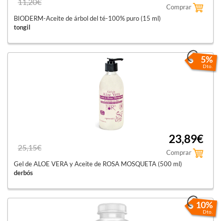
11,20€
Comprar
BIODERM-Aceite de árbol del té-100% puro (15 ml)
tongil
5%
Dto.
23,89€
25,15€
Comprar
Gel de ALOE VERA y Aceite de ROSA MOSQUETA (500 ml)
derbós
10%
Dto.