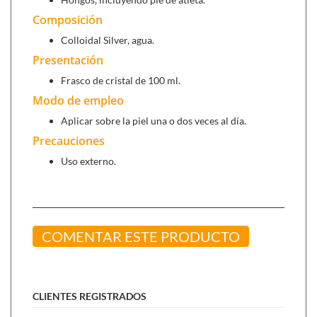
Acné.
Composición
Úlceras por estasis venosa en diabéticos.
Quemaduras.
Colloidal Silver, agua.
Hongos, incluyendo pie de atleta.
Presentación
Frasco de cristal de 100 ml.
Se puede combinar con:
Modo de empleo
Bioderm - Aceite de árbol del té 100% puro (15
Aplicar sobre la piel una o dos veces al día.
ml)
,
Para el cuidado de la piel: granos, heridas,
Precauciones
picaduras, hongos.
Uso externo.
Gel de aloe vera y aceite rosa mosqueta (500
ml)
, actúa como
antioxidante
y regenerador cuando
existen alteraciones dérmicas.
COMENTAR ESTE PRODUCTO
CLIENTES REGISTRADOS