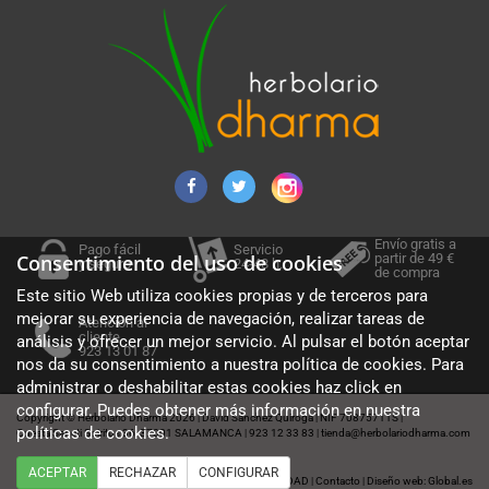
Envío gratis a
Pago fácil
Servicio
partir de 49 €
Consentimiento del uso de cookies
y seguro
24-48 h.
de compra
Este sitio Web utiliza cookies propias y de terceros para
mejorar su experiencia de navegación, realizar tareas de
Atención al
cliente
análisis y ofrecer un mejor servicio. Al pulsar el botón aceptar
923 13 01 87
nos da su consentimiento a nuestra política de cookies. Para
administrar o deshabilitar estas cookies haz click en
configurar. Puedes obtener más información en nuestra
Copyright © Herbolario Dharma 2026
David Sánchez Quiroga
NIF 70875711S
|
|
|
políticas de cookies
.
Cuesta Sancti Spiritus 36, 37001 SALAMANCA
923 12 33 83
tienda@herbolariodharma.com
|
|
ACEPTAR
RECHAZAR
CONFIGURAR
Política de cookies
Aviso legal
POLÍTICA DE PRIVACIDAD
Contacto
Diseño web: Global.es
|
|
|
|