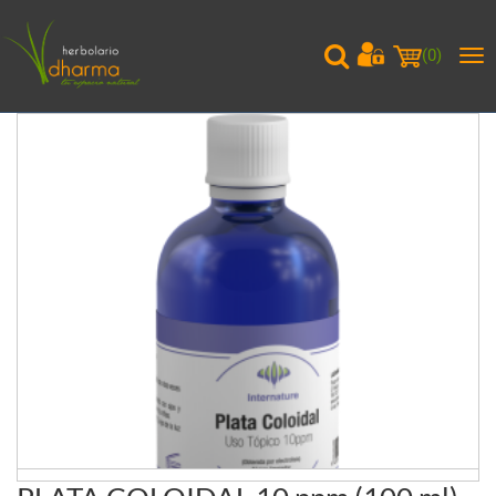
(
0
)
Me
pri