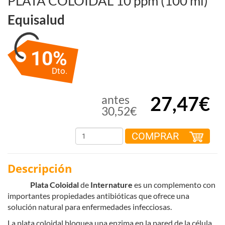
PLATA COLOIDAL 10 ppm (100 ml)
Equisalud
10%
Dto.
27,47€
antes
30,52€
COMPRAR
Descripción
Plata Coloidal
de
Internature
es un complemento con
importantes propiedades antibióticas que ofrece una
solución natural para enfermedades infecciosas.
La plata coloidal bloquea una enzima en la pared de la célula