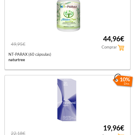
44,96€
49,95€
Comprar
NT-PARAX (60 cápsulas)
naturtree
10%
Dto.
19,96€
22,18€