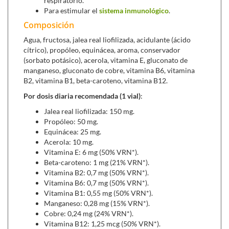
respiratorio.
inmunoestimulante, antiinflamatorio, cicatrizante y
Para estimular el
sistema inmunológico
.
ligeramente analgésico. Aunque también tiene
Composición
notables aplicaciones por vía tópica, se ha consumido
Agua, fructosa, jalea real liofilizada, acidulante (ácido
tradicionalmente por vía oral para el tratamiento de
cítrico), propóleo, equinácea, aroma, conservador
gripes, resfriados, afecciones de las vías respiratorias,
(sorbato potásico), acerola, vitamina E, gluconato de
aftas bucales y diversos tipos de infecciones.
manganeso, gluconato de cobre, vitamina B6, vitamina
El
cobre
, las
vitaminas B6 y B12
contribuyen al
B2, vitamina B1, beta-caroteno, vitamina B12.
funcionamiento normal del sistema inmunitario.
Por dosis diaria recomendada (1 vial)
:
El
manganeso
contribuye al mantenimiento de los
huesos en condiciones normales.
Jalea real liofilizada: 150 mg.
La
riboflavina
(B2)
contribuye al mantenimiento de la
Propóleo: 50 mg.
visión en condiciones normales, y junto con las
Equinácea: 25 mg.
Acerola: 10 mg.
vitaminas B6
y
B12
ayudan a disminuir el cansancio y la
Vitamina E: 6 mg (50% VRN*).
fatiga.
Beta-caroteno: 1 mg (21% VRN*).
Sabor
fresa
.
Vitamina B2: 0,7 mg (50% VRN*).
Vitamina B6: 0,7 mg (50% VRN*).
Podemos combinarlo con
:
Vitamina B1: 0,55 mg (50% VRN*).
Bi Complex Infantil
Manganeso: 0,28 mg (15% VRN*).
(250 ml)
,
un jarabe también a base
Cobre: 0,24 mg (24% VRN*).
de propóleo y equinácea a la que han añadido tomillo,
Vitamina B12: 1,25 mcg (50% VRN*).
acerola y oligoelementos que ayudarán a mantener a