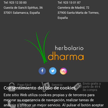
Tel:
923 12 33 83
Tel:
923 13 01 87
Cuesta de Sancti Spí­ritus, 36
Carretera de Madrid, 72
37001 Salamanca, España
37900 Santa Marta de Tormes,
España
Envío gratis a
Pago fácil
Servicio
partir de 49 €
Consentimiento del uso de cookies
y seguro
24-48 h.
de compra
Este sitio Web utiliza cookies propias y de terceros para
mejorar su experiencia de navegación, realizar tareas de
Atención al
cliente
análisis y ofrecer un mejor servicio. Al pulsar el botón aceptar
923 13 01 87