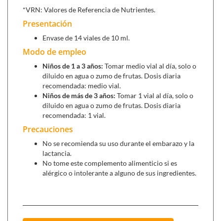
raya las defensas de tu peque.
*VRN: Valores de Referencia de Nutrientes.
Jal 5 (20 viales)
, jalea real pura para aumentar el
Presentación
apetito y activar el crecimiento.
Envase de 14 viales de 10 ml.
Modo de empleo
Niños de 1 a 3 años:
Tomar medio vial al día, solo o
diluido en agua o zumo de frutas. Dosis diaria
recomendada: medio vial.
Niños de más de 3 años:
Tomar 1 vial al día, solo o
diluido en agua o zumo de frutas. Dosis diaria
recomendada: 1 vial.
Precauciones
No se recomienda su uso durante el embarazo y la
lactancia.
No tome este complemento alimenticio si es
alérgico o intolerante a alguno de sus ingredientes.