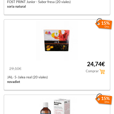
FOST PRINT Junior - Sabor fresa (20 viales)
soria natural
15%
Dto.
24,74€
29,10€
Comprar
JAL- 5-Jalea real (20 viales)
novadiet
15%
Dto.