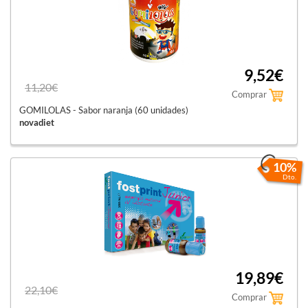
9,52€
11,20€
Comprar
GOMILOLAS - Sabor naranja (60 unidades)
novadiet
10%
Dto.
19,89€
22,10€
Comprar