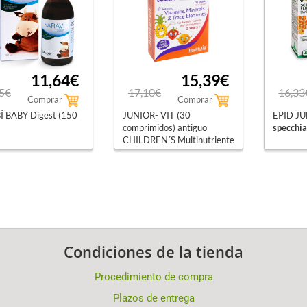
11,64€
15,39€
5€
17,10€
16,33
Comprar
Comprar
 BABY Digest (150
JUNIOR- VIT (30
EPID JU
comprimidos) antiguo
specchia
CHILDREN´S Multinutriente
infantil
health aid
Condiciones de la tienda
Procedimiento de compra
Plazos de entrega