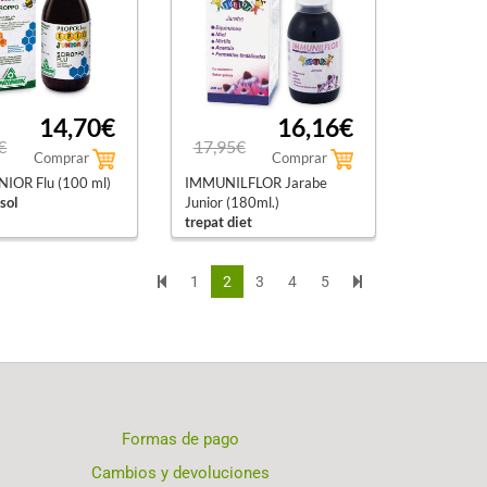
14,70€
16,16€
€
17,95€
Comprar
Comprar
NIOR Flu (100 ml)
IMMUNILFLOR Jarabe
sol
Junior (180ml.)
trepat diet
1
2
3
4
5
Formas de pago
Cambios y devoluciones