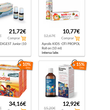
21,72€
10,77€
€
12,67€
Comprar
Comprar
IGEST Junior (10
Aprolis KIDS -OTI PROPOL
Roll on (10 ml)
intersa labs
10%
15%
Dto.
Dto.
34,16€
12,92€
€
15,20€