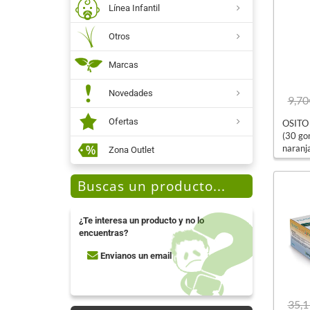
Línea Infantil
Otros
Marcas
Novedades
9,70
Ofertas
OSITO
(30 go
naranj
Zona Outlet
tongil
Buscas un producto...
¿Te interesa un producto y no lo
encuentras?
Envianos un email
35,1