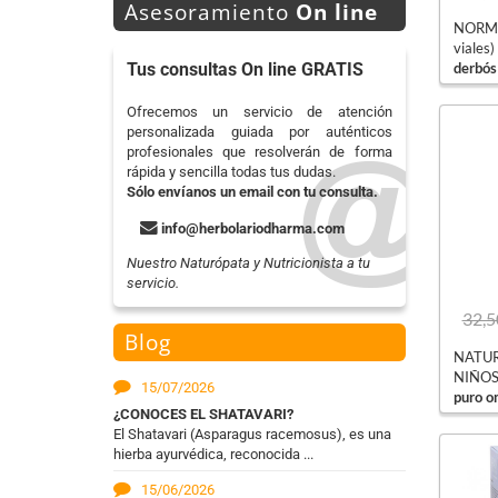
Asesoramiento
On line
NORMO
viales)
derbós
Tus consultas On line GRATIS
Ofrecemos un servicio de atención
personalizada guiada por auténticos
profesionales que resolverán de forma
rápida y sencilla todas tus dudas.
Sólo envíanos un email con tu consulta.
info@herbolariodharma.com
Nuestro Naturópata y Nutricionista a tu
servicio.
32,5
Blog
NATU
NIÑOS 
15/07/2026
puro 
¿CONOCES EL SHATAVARI?
El Shatavari (Asparagus racemosus), es una
hierba ayurvédica, reconocida ...
15/06/2026