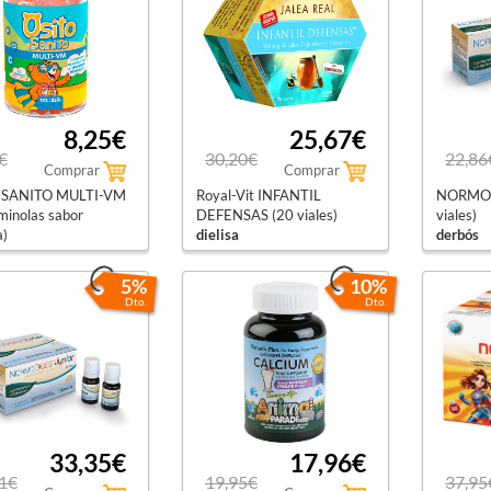
8,25€
25,67€
€
30,20€
22,86
Comprar
Comprar
 SANITO MULTI-VM
Royal-Vit INFANTIL
NORMOD
minolas sabor
DEFENSAS (20 viales)
viales)
a)
dielisa
derbós
5%
10%
Dto.
Dto.
33,35€
17,96€
1€
19,95€
37,95