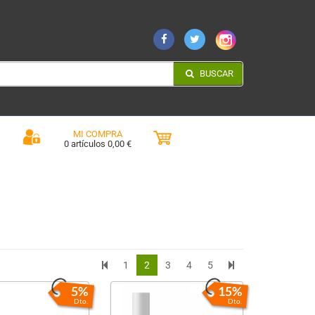
BUSCAR
MI COMPRA
0 artículos 0,00 €
1
2
3
4
5
5%
15%
Dto.
Dto.