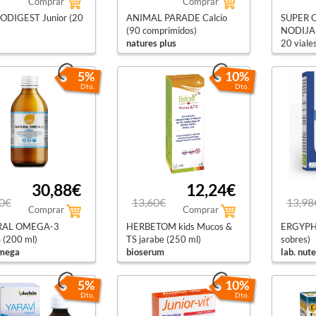
Comprar
Comprar
DIGEST Junior (20
ANIMAL PARADE Calcio
SUPER 
(90 comprimidos)
NODIJAL
natures plus
20 viale
novadie
5%
10%
Dto.
Dto.
30,88€
12,24€
0€
13,60€
13,98
Comprar
Comprar
RAL OMEGA-3
HERBETOM kids Mucos &
ERGYPH
(200 ml)
TS jarabe (250 ml)
sobres)
omega
bioserum
lab. nut
5%
10%
Dto.
Dto.