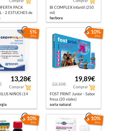
Comprar
Comprar
OFERTA PACK
BI COMPLEX Infantil (250
 - 2 ESTUCHES de
ml)
s
herbora
t
5%
10%
Dto.
Dto.
13,28€
19,89€
€
22,10€
Comprar
Comprar
ILUS NIÑOS (14
FOST PRINT Junior - Sabor
fresa (20 viales)
ergia
soria natural
10%
10%
Dto.
Dto.