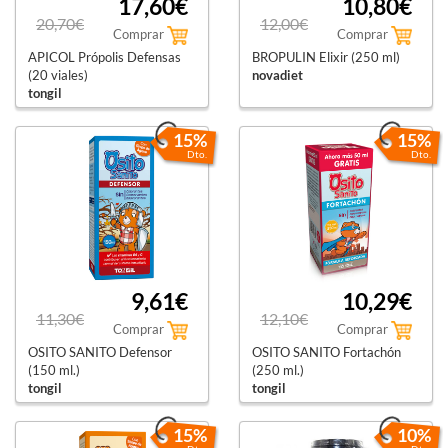
17,60€
10,80€
20,70€
12,00€
Comprar
Comprar
APICOL Própolis Defensas
BROPULIN Elixir (250 ml)
(20 viales)
novadiet
tongil
15%
15%
Dto.
Dto.
9,61€
10,29€
11,30€
12,10€
Comprar
Comprar
OSITO SANITO Defensor
OSITO SANITO Fortachón
(150 ml.)
(250 ml.)
tongil
tongil
15%
10%