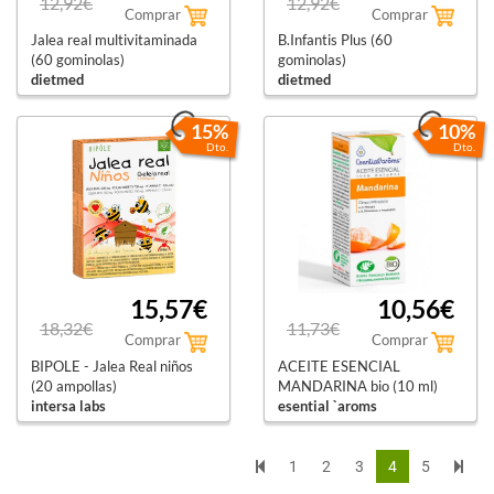
12,92€
12,92€
Comprar
Comprar
Jalea real multivitaminada
B.Infantis Plus (60
(60 gominolas)
gominolas)
dietmed
dietmed
15%
10%
Dto.
Dto.
15,57€
10,56€
18,32€
11,73€
Comprar
Comprar
BIPOLE - Jalea Real niños
ACEITE ESENCIAL
(20 ampollas)
MANDARINA bio (10 ml)
intersa labs
esential `aroms
1
2
3
4
5