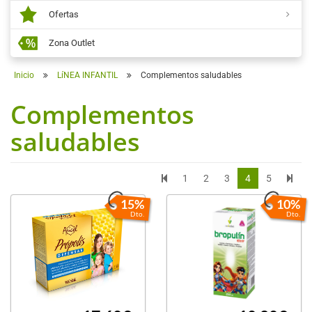
Ofertas
Zona Outlet
Inicio
LíNEA INFANTIL
Complementos saludables
Complementos
saludables
1
2
3
4
5
15%
10%
Dto.
Dto.