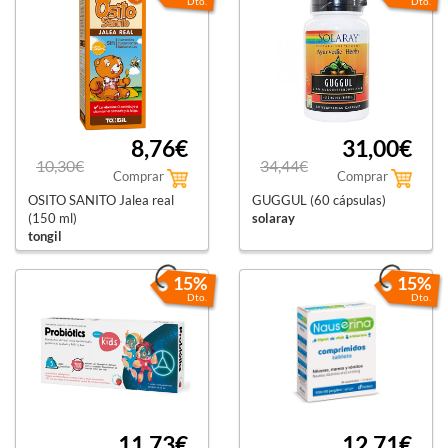
Dto.
Dto.
8,76€
31,00€
10,30€
34,44€
Comprar
Comprar
OSITO SANITO Jalea real
GUGGUL (60 cápsulas)
(150 ml)
solaray
tongil
15%
15%
Dto.
Dto.
11,73€
12,71€