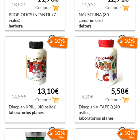
13,80€
14,95€
Comprar
Comprar
PROBIOTICS INFANTIL (7
NAUSERINA (30
viales)
comprimidos)
herbora
deiters
10%
10%
Dto.
Dto.
13,10€
5,58€
14,55€
6,20€
Comprar
Comprar
Dinoplan KRILL (40 ositos)
Dinoplan VITAPEQ (40
laboratorios planes
ositos)
laboratorios planes
10%
10%
Dto.
Dto.