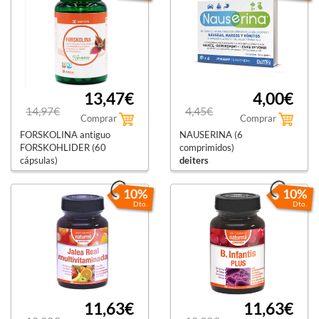
13,47€
4,00€
14,97€
4,45€
Comprar
Comprar
FORSKOLINA antiguo
NAUSERINA (6
FORSKOHLIDER (60
comprimidos)
cápsulas)
deiters
naturlíder
10%
10%
Dto.
Dto.
11,63€
11,63€