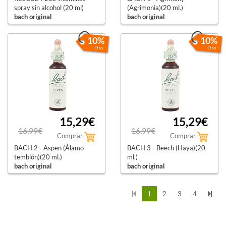
spray sin alcohol (20 ml)
(Agrimonia)(20 ml.)
bach original
bach original
10%
10%
Dto.
Dto.
15,29€
15,29€
16,99€
16,99€
Comprar
Comprar
BACH 2 - Aspen (Álamo
BACH 3 - Beech (Haya)(20
temblón)(20 ml.)
ml.)
bach original
bach original
1
2
3
4