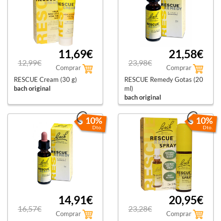
11,69€
21,58€
12,99€
23,98€
Comprar
Comprar
RESCUE Cream (30 g)
RESCUE Remedy Gotas (20
bach original
ml)
bach original
10%
10%
Dto.
Dto.
14,91€
20,95€
16,57€
23,28€
Comprar
Comprar