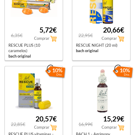
5,72€
20,66€
6,35€
22,95€
Comprar
Comprar
RESCUE PLUS (10
RESCUE NIGHT (20 ml)
caramelos)
bach original
bach original
10%
10%
Dto.
Dto.
20,57€
15,29€
22,85€
16,99€
Comprar
Comprar
RESCUE PLUS vitaminas -
BACH 1 - Agrimony