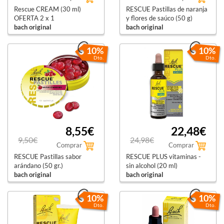
Rescue CREAM (30 ml)
RESCUE Pastillas de naranja
OFERTA 2 x 1
y flores de saúco (50 g)
bach original
bach original
10%
10%
Dto.
Dto.
8,55€
22,48€
9,50€
24,98€
Comprar
Comprar
RESCUE Pastillas sabor
RESCUE PLUS vitaminas -
arándano (50 gr.)
sin alcohol (20 ml)
bach original
bach original
10%
10%
Dto.
Dto.