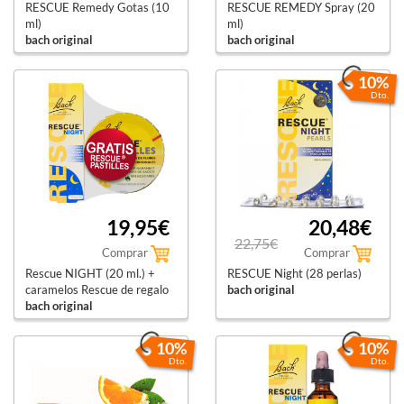
RESCUE Remedy Gotas (10
RESCUE REMEDY Spray (20
ml)
ml)
bach original
bach original
10%
Dto.
19,95€
20,48€
22,75€
Comprar
Comprar
Rescue NIGHT (20 ml.) +
RESCUE Night (28 perlas)
caramelos Rescue de regalo
bach original
bach original
10%
10%
Dto.
Dto.