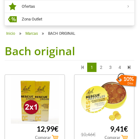
Ofertas
Zona Outlet
Inicio
Marcas
BACH ORIGINAL
Bach original
1
2
3
4
10%
Dto.
12,99€
9,41€
10,46€
Comprar
Comprar