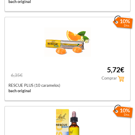
bach original
10%
Dto.
5,72€
6,35€
Comprar
RESCUE PLUS (10 caramelos)
bach original
10%
Dto.