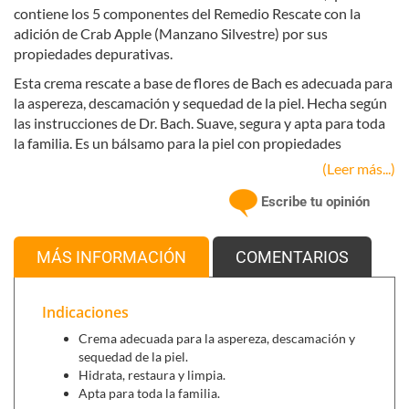
contiene los 5 componentes del Remedio Rescate con la
adición de Crab Apple (Manzano Silvestre) por sus
propiedades depurativas.
Esta crema rescate a base de flores de Bach es adecuada para
la aspereza, descamación y sequedad de la piel. Hecha según
las instrucciones de Dr. Bach. Suave, segura y apta para toda
la familia. Es un bálsamo para la piel con propiedades
hidratantes, restauradoras de la piel.
(Leer más...)
La Crema Rescate tiene efecto limpiador. Las Flores de Bach
Escribe tu opinión
son completamente seguras, la crema puede aplicarse tantas
veces como sea necesario.
MÁS INFORMACIÓN
COMENTARIOS
Indicaciones
Crema adecuada para la aspereza, descamación y
sequedad de la piel.
Hidrata, restaura y limpia.
Apta para toda la familia.