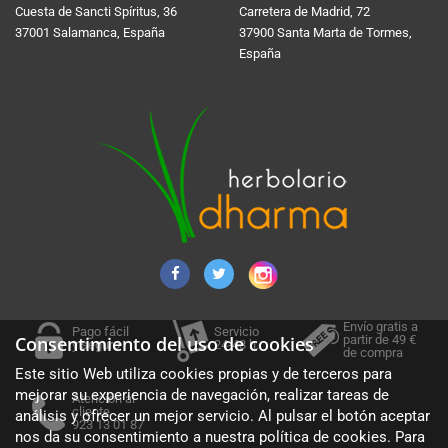
Cuesta de Sancti Spí­ritus, 36
Carretera de Madrid, 72
37001 Salamanca, España
37900 Santa Marta de Tormes,
España
Envío gratis a
Pago fácil
Servicio
partir de 49 €
Consentimiento del uso de cookies
y seguro
24-48 h.
de compra
Este sitio Web utiliza cookies propias y de terceros para
mejorar su experiencia de navegación, realizar tareas de
Atención al
cliente
análisis y ofrecer un mejor servicio. Al pulsar el botón aceptar
923 13 01 87
nos da su consentimiento a nuestra política de cookies. Para