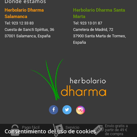
Dónde estamos
Herbolario Dharma
Herbolario Dharma Santa
Salamanca
Marta
Tel:
923 12 33 83
Tel:
923 13 01 87
Cuesta de Sancti Spí­ritus, 36
Carretera de Madrid, 72
37001 Salamanca, España
37900 Santa Marta de Tormes,
España
Envío gratis a
Pago fácil
Servicio
partir de 49 €
Consentimiento del uso de cookies
y seguro
24-48 h.
de compra