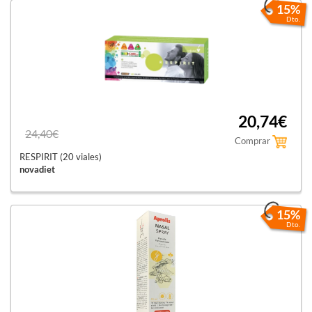
15%
Dto.
20,74€
24,40€
Comprar
RESPIRIT (20 viales)
novadiet
15%
Dto.