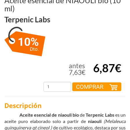
Aceite esencial de NIAOULI bio (10
ml)
Terpenic Labs
10%
Dto.
6,87€
antes
7,63€
COMPRAR
Descripción
Aceite esencial de niaouli
bio
de
Terpenic Labs
es un
aceite puro elaborado solo a partir de
niaouli
(
Melaleuca
quinquinerva qt cineol
)
de cultivo ecológico, destaca por sus