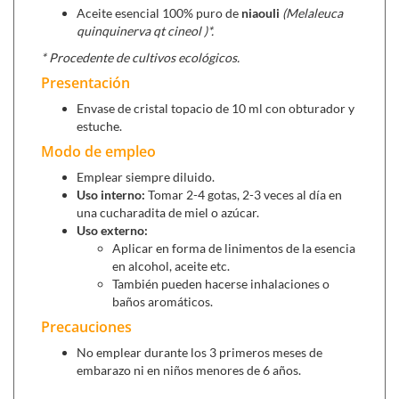
psoriasis, venas varicosas, etc.
Aceite esencial 100% puro de
niaouli
(
Melaleuca
Usos
quinquinerva qt cineol
)
*.
* Procedente de cultivos ecológicos.
Oral: si.
Tópico: si.
Presentación
Difusión: si.
Envase de cristal topacio de 10 ml con obturador y
Niños: si.
estuche.
Uso alimentario: no.
Modo de empleo
Emplear siempre diluido.
Se puede combinar con:
Uso interno:
Tomar 2-4 gotas, 2-3 veces al día en
una cucharadita de miel o azúcar.
Respirit (20 viales),
para calmar la tos, suavizar la
Uso externo:
garganta y fluidificar las secreciones.
Aplicar en forma de linimentos de la esencia
Aprolis spray nasal (20 ml),
a base de agua de mar +
en alcohol, aceite etc.
propóleo recomendado para la limpieza nasal, sinusitis
También pueden hacerse inhalaciones o
y rinitis alérgica.
baños aromáticos.
Precauciones
No emplear durante los 3 primeros meses de
embarazo ni en niños menores de 6 años.