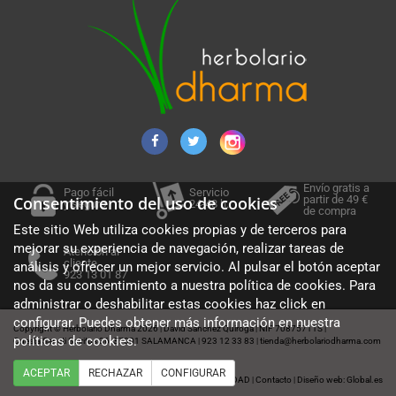
Envío gratis a
Pago fácil
Servicio
partir de 49 €
Consentimiento del uso de cookies
y seguro
24-48 h.
de compra
Este sitio Web utiliza cookies propias y de terceros para
mejorar su experiencia de navegación, realizar tareas de
Atención al
cliente
análisis y ofrecer un mejor servicio. Al pulsar el botón aceptar
923 13 01 87
nos da su consentimiento a nuestra política de cookies. Para
administrar o deshabilitar estas cookies haz click en
configurar. Puedes obtener más información en nuestra
Copyright © Herbolario Dharma 2026
David Sánchez Quiroga
NIF 70875711S
|
|
|
políticas de cookies
.
Cuesta Sancti Spiritus 36, 37001 SALAMANCA
923 12 33 83
tienda@herbolariodharma.com
|
|
ACEPTAR
RECHAZAR
CONFIGURAR
Política de cookies
Aviso legal
POLÍTICA DE PRIVACIDAD
Contacto
Diseño web: Global.es
|
|
|
|