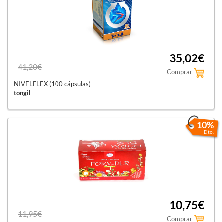
35,02€
41,20€
Comprar
NIVELFLEX (100 cápsulas)
tongil
10%
Dto.
10,75€
11,95€
Comprar