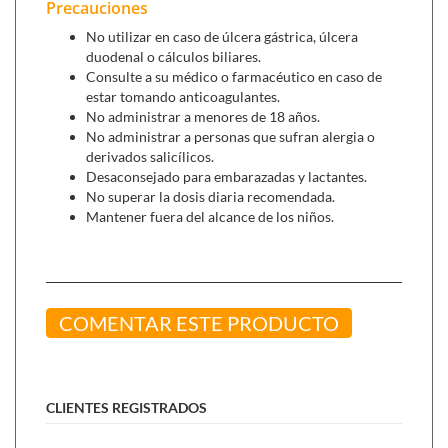
articular como a nivel muscular.
Precauciones
No utilizar en caso de úlcera gástrica, úlcera
duodenal o cálculos biliares.
Consulte a su médico o farmacéutico en caso de
estar tomando anticoagulantes.
No administrar a menores de 18 años.
No administrar a personas que sufran alergia o
derivados salicílicos.
Desaconsejado para embarazadas y lactantes.
No superar la dosis diaria recomendada.
Mantener fuera del alcance de los niños.
COMENTAR ESTE PRODUCTO
CLIENTES REGISTRADOS