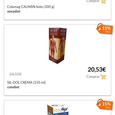
Comprar
Colamag CALMÁN bote (300 g)
novadiet
15%
Dto.
20,53€
24,15€
Comprar
SIL-DOL CREMA (150 ml)
comdiet
15%
Dto.