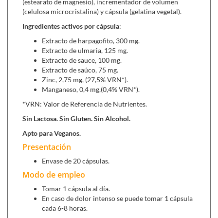
(estearato de magnesio), incrementador de volumen
viral, como de la entrada en la célula huésped,
(celulosa microcristalina) y cápsula (gelatina vegetal).
reduciendo así la replicación viral. Su consumo además
de actuar contra el virus de la gripe, puede ayudarnos a
Ingredientes activos por cápsula
:
fortalecer la respuesta inmune y a favorecer la
Extracto de harpagofito, 300 mg.
reparación de la mucosa respiratoria durante el
Extracto de ulmaria, 125 mg.
resfriado.
Extracto de sauce, 100 mg.
Extracto de saúco, 75 mg.
Zinc,
es un nutriente que las personas
Zinc, 2,75 mg, (27,5% VRN*).
necesitan para mantener la buena salud. El zinc está
Manganeso, 0,4 mg,(0,4% VRN*).
presente en las células de todo el cuerpo. Ayuda al
*VRN: Valor de Referencia de Nutrientes.
sistema inmunitario a luchar contra las bacterias y los
Sin Lactosa. Sin Gluten. Sin Alcohol.
virus que lo atacan.
Apto para Veganos.
Presentación
Se puede combinar con:
Envase de 20 cápsulas.
Colamag Calman (300 g)
, colágeno con
Modo de empleo
antiinflamatorios naturales en formato de polvo para
tomar una vez al día, ayuda a proteger las
Tomar 1 cápsula al día.
articulaciones y calmar los dolores.
En caso de dolor intenso se puede tomar 1 cápsula
cada 6-8 horas.
Sil-Dol
crema (150 ml),
reduce el dolor tanto a nivel