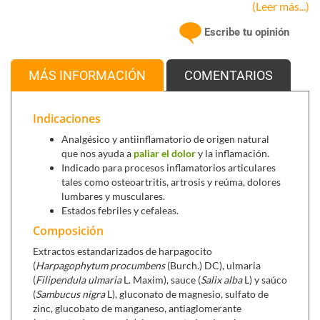
(Leer más...)
principios activos le confiere actividad antiinflamatoria
y analgésica de enfermedades degenerativas de las
Escribe tu opinión
articulaciones
, dolor de espalda, tendinitis o dolor de
cabeza entre otras.
MÁS INFORMACIÓN
COMENTARIOS
Ulmaria,
su acción terapéutica reside en el contenido
en flavonoides y, sobre todo, en derivados salicilados
Indicaciones
que le da propiedades antiinflamatorias, diuréticas,
diaforéticas y antipiréticas.
Analgésico y antiinflamatorio de origen natural
que nos ayuda a
paliar el dolor
y la inflamación.
Sauce,
útil en el tratamiento de la osteoartritis y en del
Indicado para procesos inflamatorios articulares
dolor lumbar. Debido a su contenido en salicina y otros
tales como osteoartritis, artrosis y reúma, dolores
lumbares y musculares.
derivados de ésta, genera beneficios como
Estados febriles y cefaleas.
antiinflamatorio, así mismo es un buen complemento
en tratamientos contra la gripe, los
resfriados y el
Composición
catarro
, por su efecto antifebrífugo.
Extractos estandarizados de harpagocito
(
Harpagophytum procumbens
(Burch.) DC), ulmaria
Saúco,
posee propiedades moduladoras de los
(
Filipendula ulmaria
L. Maxim), sauce (
Salix alba
L) y saúco
mediadores de la inflamación y que bloquean las
(
Sambucus nigra
L), gluconato de magnesio, sulfato de
glicoproteínas virales, responsables tanto de la unión
zinc, glucobato de manganeso, antiaglomerante