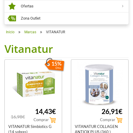
Ofertas
Zona Outlet
Inicio
Marcas
VITANATUR
Vitanatur
15%
Dto.
14,43€
26,91€
16,98€
Comprar
Comprar
VITANATUR Simbiotics G
VITANATUR COLLAGEN
(14 sobres)
ANTIOX PLUS (360 )