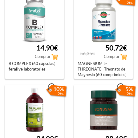
Dto.
14,90€
50,72€
56,35€
Comprar
Comprar
B COMPLEX (60 cápsulas)
MAGNESIUM L-
feralive laboratories
THREONATE- Treonato de
Magnesio (60 comprimidos)
kal
10%
5%
Dto.
Dto.