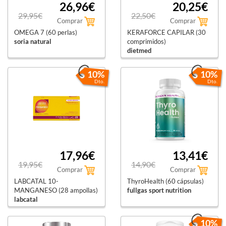
26,96€
20,25€
29,95€
22,50€
Comprar
Comprar
OMEGA 7 (60 perlas)
KERAFORCE CAPILAR (30
soria natural
comprimidos)
dietmed
10%
10%
Dto.
Dto.
17,96€
13,41€
19,95€
14,90€
Comprar
Comprar
LABCATAL 10-
ThyroHealth (60 cápsulas)
MANGANESO (28 ampollas)
fullgas sport nutrition
labcatal
10%