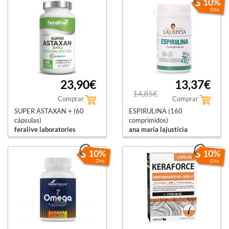
10%
Dto.
23,90€
13,37€
14,85€
Comprar
Comprar
SUPER ASTAXAN + (60
ESPIRULINA (160
cápsulas)
comprimidos)
feralive laboratories
ana maría lajusticia
10%
10%
Dto.
Dto.