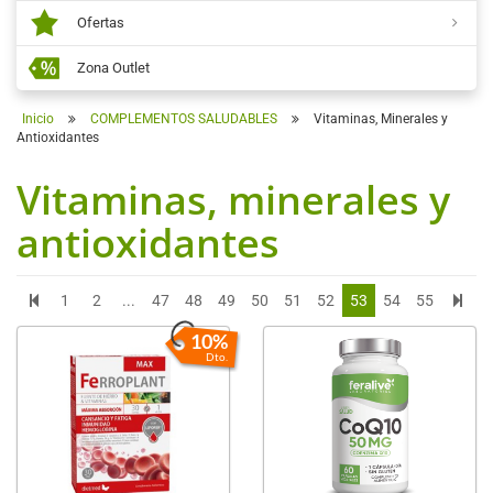
Ofertas
Zona Outlet
Inicio
COMPLEMENTOS SALUDABLES
Vitaminas, Minerales y
Antioxidantes
Vitaminas, minerales y
antioxidantes
1
2
...
47
48
49
50
51
52
53
54
55
10%
Dto.