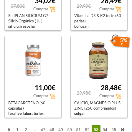
34,02€
28,49€
37,80€
29,99€
Comprar
Comprar
SILIPLAN SILICIUM G7-
Vitamina D3 & K2 forte (60
Silicio Orgánico (1L )
perlas)
silicium españa
bonusan
5%
Dto.
11,00€
28,48€
29,98€
Comprar
Comprar
BETACAROTENO (60
CALCIO, MAGNESIO PLUS
cápsulas)
ZINC (250 comprimidos)
feralive laboratories
solgar
1
2
...
47
48
49
50
51
52
53
54
55