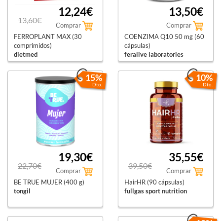
12,24€
13,50€
13,60€
Comprar
Comprar
FERROPLANT MAX (30
COENZIMA Q10 50 mg (60
comprimidos)
cápsulas)
dietmed
feralive laboratories
15%
10%
Dto.
Dto.
19,30€
35,55€
22,70€
39,50€
Comprar
Comprar
BE TRUE MUJER (400 g)
HairHR (90 cápsulas)
tongil
fullgas sport nutrition