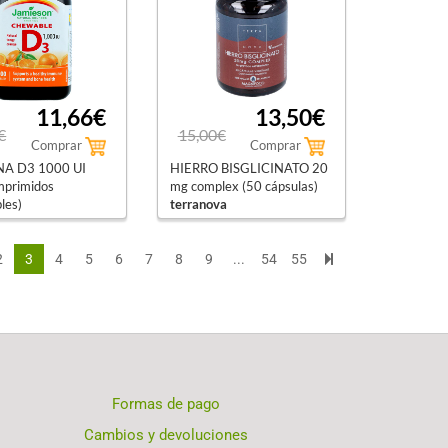
11,66€
13,50€
€
15,00€
Comprar
Comprar
NA D3 1000 UI
HIERRO BISGLICINATO 20
mprimidos
mg complex (50 cápsulas)
les)
terranova
n
2
3
4
5
6
7
8
9
...
54
55
Formas de pago
Cambios y devoluciones