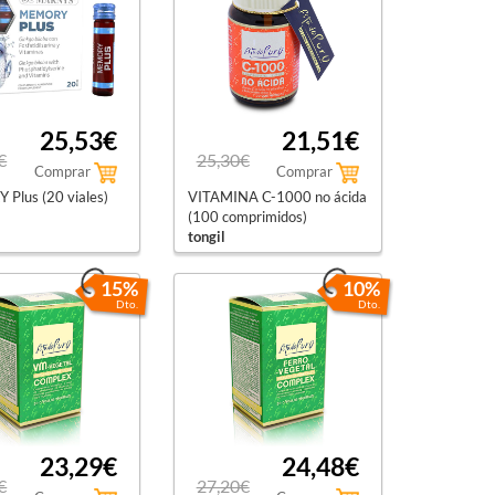
25,53€
21,51€
€
25,30€
Comprar
Comprar
Plus (20 viales)
VITAMINA C-1000 no ácida
(100 comprimidos)
tongil
15%
10%
Dto.
Dto.
23,29€
24,48€
€
27,20€