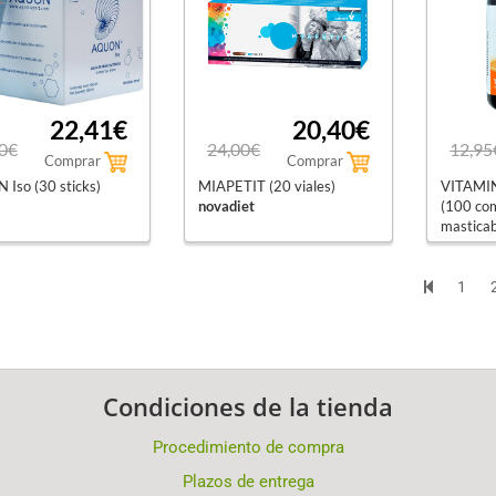
22,41€
20,40€
0€
24,00€
12,95
Comprar
Comprar
Iso (30 sticks)
MIAPETIT (20 viales)
VITAMI
novadiet
(100 co
masticab
jamieso
1
Condiciones de la tienda
Procedimiento de compra
Plazos de entrega