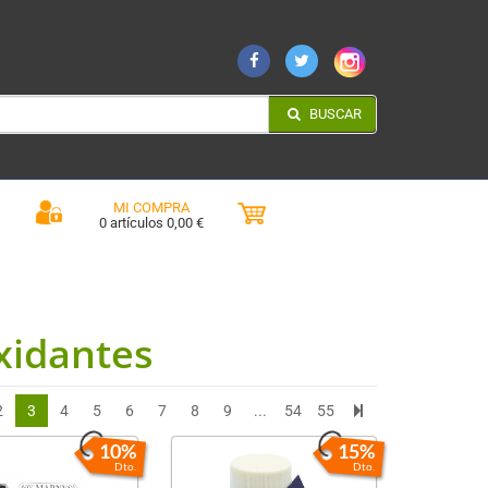
BUSCAR
MI COMPRA
0 artículos 0,00 €
xidantes
2
3
4
5
6
7
8
9
...
54
55
10%
15%
Dto.
Dto.