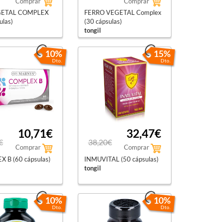
Comprar
Comprar
ETAL COMPLEX
FERRO VEGETAL Complex
ulas)
(30 cápsulas)
tongil
10%
15%
Dto.
Dto.
10,71€
32,47€
€
38,20€
Comprar
Comprar
 B (60 cápsulas)
INMUVITAL (50 cápsulas)
tongil
10%
10%
Dto.
Dto.