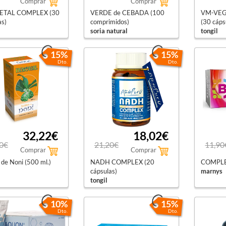
Comprar
Comprar
ETAL COMPLEX (30
VERDE de CEBADA (100
VM-VEG
as)
comprimidos)
(30 cáps
soria natural
tongil
15%
15%
Dto.
Dto.
32,22€
18,02€
0€
21,20€
11,90
Comprar
Comprar
e Noni (500 ml.)
NADH COMPLEX (20
COMPLEX
cápsulas)
marnys
tongil
10%
15%
Dto.
Dto.