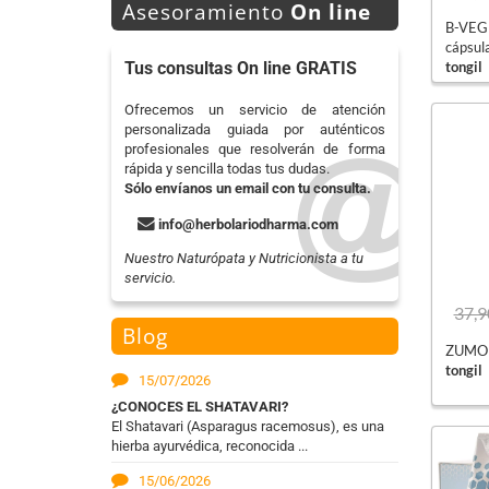
Asesoramiento
On line
B-VEG
cápsul
tongil
Tus consultas On line GRATIS
Ofrecemos un servicio de atención
personalizada guiada por auténticos
profesionales que resolverán de forma
rápida y sencilla todas tus dudas.
Sólo envíanos un email con tu consulta.
info@herbolariodharma.com
Nuestro Naturópata y Nutricionista a tu
servicio.
37,9
Blog
ZUMO d
tongil
15/07/2026
¿CONOCES EL SHATAVARI?
El Shatavari (Asparagus racemosus), es una
hierba ayurvédica, reconocida ...
15/06/2026