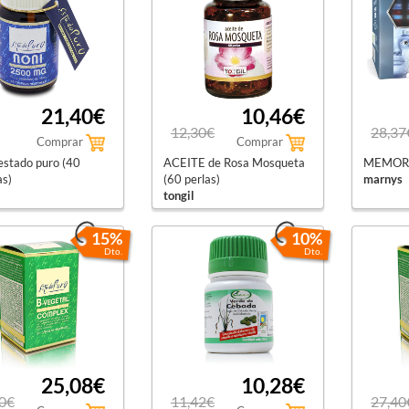
21,40€
10,46€
12,30€
28,37
Comprar
Comprar
stado puro (40
ACEITE de Rosa Mosqueta
MEMORY 
as)
(60 perlas)
marnys
tongil
15%
10%
Dto.
Dto.
25,08€
10,28€
0€
11,42€
27,40