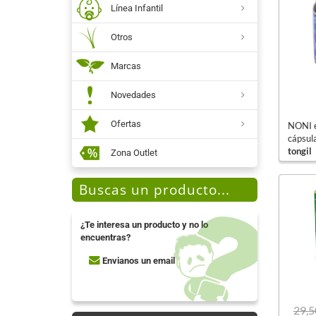
Línea Infantil
Otros
Marcas
Novedades
Ofertas
NONI e
cápsul
tongil
Zona Outlet
Buscas un producto...
¿Te interesa un producto y no lo
encuentras?
Envianos un email
29,5