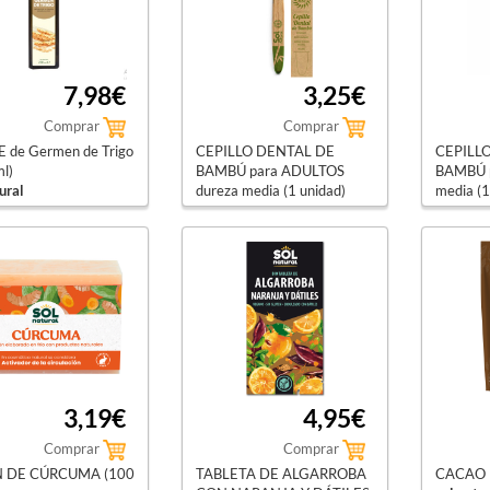
7,98€
3,25€
Comprar
Comprar
 de Germen de Trigo
CEPILLO DENTAL DE
CEPILL
l)
BAMBÚ para ADULTOS
BAMBÚ p
ural
dureza media (1 unidad)
media (1
sol natural
sol natu
3,19€
4,95€
Comprar
Comprar
 DE CÚRCUMA (100
TABLETA DE ALGARROBA
CACAO N