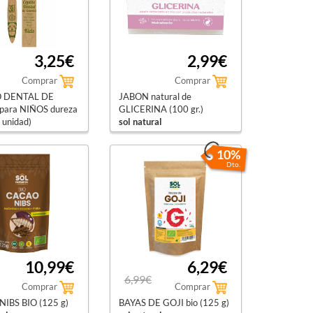
3,25€
2,99€
Comprar
Comprar
O DENTAL DE
JABON natural de
ara NIÑOS dureza
GLICERINA (100 gr.)
 unidad)
sol natural
ral
10%
Dto.
10,99€
6,29€
6,99€
Comprar
Comprar
IBS BIO (125 g)
BAYAS DE GOJI bio (125 g)