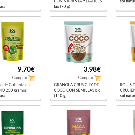
CON NARANJA Y DÁTILES
sol natu
ural
bio (70 g)
sol natural
9,70€
3,98€
Comprar
Comprar
na de Guisante en
GRANOLA CRUNCHY DE
ROLLS 
BIO 250 gramos
COCO CON SEMILLAS bio
CRUJIEN
ural
(140 g)
sol natu
sol natural