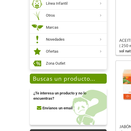
Línea Infantil
Otros
Marcas
Novedades
ACEITE
( 250 m
sol nat
Ofertas
Zona Outlet
Buscas un producto...
¿Te interesa un producto y no lo
encuentras?
Envianos un email
JABÓN