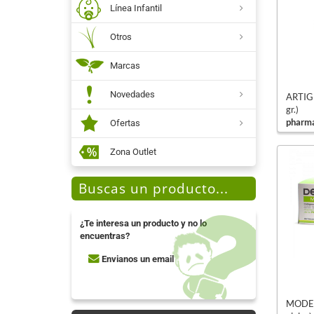
Línea Infantil
Otros
Marcas
Novedades
ARTIGE
gr.)
pharma
Ofertas
Zona Outlet
Buscas un producto...
¿Te interesa un producto y no lo
encuentras?
Envianos un email
MODEL