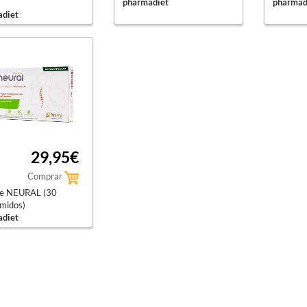
pharmadiet
pharmad
diet
29,95€
Comprar
ve NEURAL (30
midos)
diet