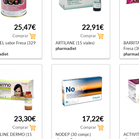
25,47€
22,91€
Comprar
Comprar
L sabor Fresa (329
ARTILANE (15 viales)
BARRITA
pharmadiet
Fresa (3
diet
pharmad
23,30€
17,22€
Comprar
Comprar
INE DERMO (15
NODEP (30 compr.)
ACTIVITY