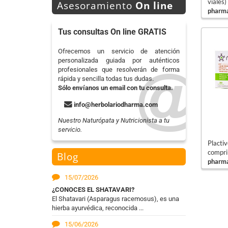
viales)
Asesoramiento
On line
pharma
Tus consultas On line GRATIS
Ofrecemos un servicio de atención
personalizada guiada por auténticos
profesionales que resolverán de forma
rápida y sencilla todas tus dudas.
Sólo envíanos un email con tu consulta.
info@herbolariodharma.com
Nuestro Naturópata y Nutricionista a tu
servicio.
Placti
compri
Blog
pharma
15/07/2026
¿CONOCES EL SHATAVARI?
El Shatavari (Asparagus racemosus), es una
hierba ayurvédica, reconocida ...
15/06/2026