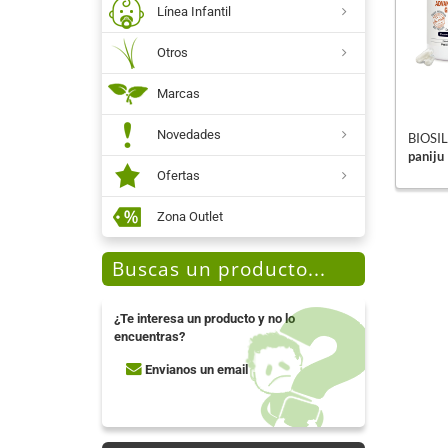
Línea Infantil
Otros
Marcas
Novedades
BIOSIL
paniju
Ofertas
Zona Outlet
Buscas un producto...
¿Te interesa un producto y no lo
encuentras?
Envianos un email