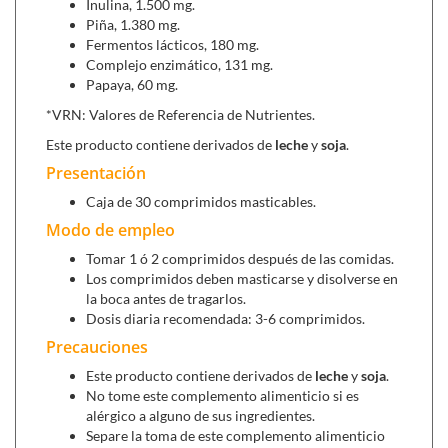
Inulina, 1.500 mg.
de la achicoria, mediante agua caliente para ser
Piña, 1.380 mg.
fácilmente incorporada a nuestra dieta. La inulina
Fermentos lácticos, 180 mg.
regula el tránsito intestinal y estimula el crecimiento de
Complejo enzimático, 131 mg.
la flora intestinal y mejora la asimilación de alimentos.
Papaya, 60 mg.
*VRN: Valores de Referencia de Nutrientes.
Piña,
contiene una significativa dosis de bromelaina,
una enzima natural con amplias y comprobadas
Este producto contiene derivados de
leche
y
soja
.
propiedades digestivas, idónea para mejorar molestias
Presentación
relacionados con malas digestiones o problemas de
Caja de 30 comprimidos masticables.
estómagos perezosos, debido a que origina un efecto
Modo de empleo
antiedematoso y ayuda a eliminar el exceso de líquidos
innecesarios presentes en nuestro cuerpo.
La
Tomar 1 ó 2 comprimidos después de las comidas.
bromelaina
es una enzima proteolítica actúa
Los comprimidos deben masticarse y disolverse en
fraccionando algunas proteínas que se acumulan
la boca antes de tragarlos.
anormalmente cuando se produce inflamación, por lo
Dosis diaria recomendada: 3-6 comprimidos.
que ofrece también grandes cualidades
Precauciones
antiinflamatorias, siendo útil, por lo tanto, en
Este producto contiene derivados de
leche
y
soja
.
situaciones de esguinces e inflamaciones localizadas.
No tome este complemento alimenticio si es
alérgico a alguno de sus ingredientes.
Fermentos lácticos,
probióticos con una alta capacidad
Separe la toma de este complemento alimenticio