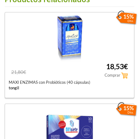
15%
Dto.
18,53€
21,80€
Comprar
MAXI ENZIMAS con Probióticos (40 cápsulas)
tongil
15%
Dto.