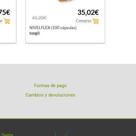
75€
35,02€
41,20€
ar
Comprar
NIVELFLEX (100 cápsulas)
tongil
Formas de pago
Cambios y devoluciones
 Santa