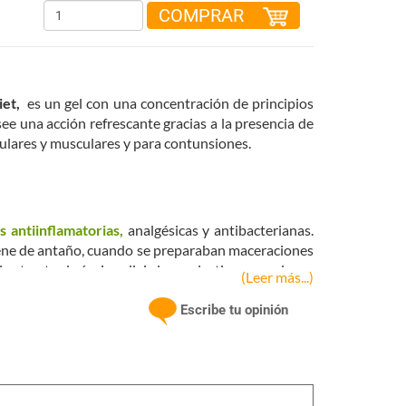
COMPRAR
iet,
es un gel con una concentración de principios
ee una acción refrescante gracias a la presencia de
culares y musculares y para contunsiones.
 antiinflamatorias,
analgésicas y antibacterianas.
 viene de antaño, cuando se preparaban maceraciones
 extracto de árnica alivia las molestias musculares,
(Leer más...)
y es útil para ayudar a la recuperación muscular y
o físico. También ejerce una función antiséptica sobre
Escribe tu opinión
r pequeños hematomas o hinchazón posterior a