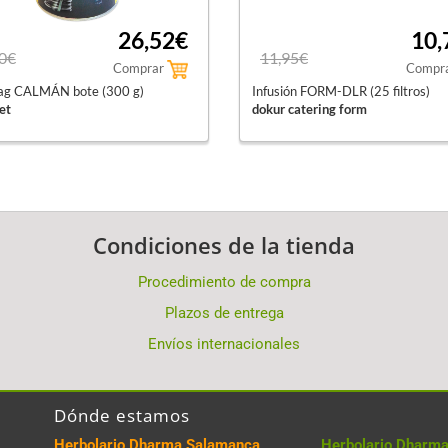
26,52€
10,
0€
11,95€
Comprar
Compr
ag CALMÁN bote (300 g)
Infusión FORM-DLR (25 filtros)
et
dokur catering form
Condiciones de la tienda
Procedimiento de compra
Plazos de entrega
Envíos internacionales
Dónde estamos
Herbolario Dharma Salamanca
Herbolario Dharma