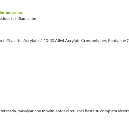
Mentol,
que actúa como analgésico loca
lor muscular.
reduce la inflamación.
Se puede combinar con:
CURARTI Attack (7 comprimidos),
a 
de choque para los días de mayores mole
t, Glycerin, Acrylates/c10-30 Alkyl Acrylate Crosspolymer, Pentylene 
Colamag calmán (300 g)
,
como aport
caso de que los dolores sean articulare
a interesada, masajear con movimientos circulares hasta su completa absor