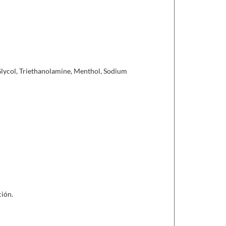
l y antiinflamatorio.
base de curcumina complexada como tratamiento
stias articulares.
Glycol, Triethanolamine, Menthol, Sodium
e de
colágeno
, acido hialurónico y magnesio en el
s.
ción.