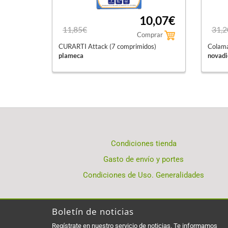
10,07€
11,85€
31,2
Comprar
CURARTI Attack (7 comprimidos)
Colam
plameca
novadi
Condiciones tienda
Gasto de envío y portes
Condiciones de Uso. Generalidades
Boletín de noticias
Regístrate en nuestro servicio de noticias. Te informamos