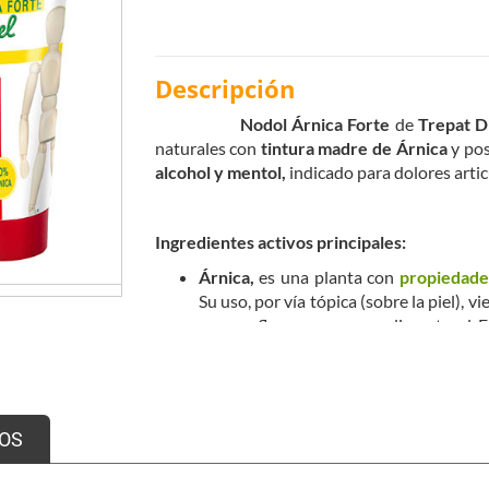
Descripción
Nodol Árnica Forte
de
Trepat D
naturales con
tintura madre de Árnica
y pos
alcohol y mentol,
indicado para dolores arti
Ingredientes activos principales:
Árnica,
es una planta con
propiedades
Su uso, por vía tópica (sobre la piel),
con sus flores como remedio natural. El
los pequeños hematomas y contusiones, 
articular tras la realización de ejercici
la piel.
En cosmética, contribuye a reduci
OS
tratamientos dermatológicos.