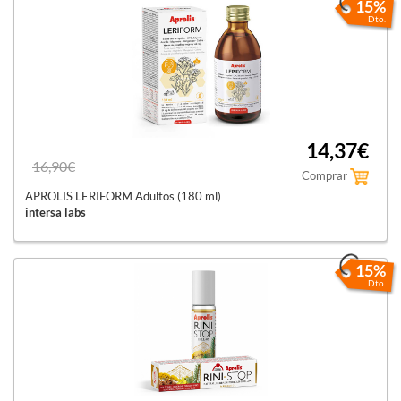
15%
Dto.
14,37€
16,90€
Comprar
APROLIS LERIFORM Adultos (180 ml)
intersa labs
15%
Dto.