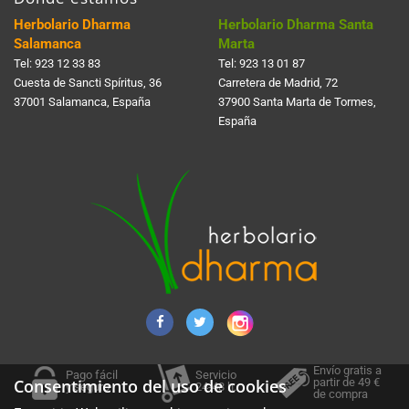
Herbolario Dharma
Herbolario Dharma Santa
Salamanca
Marta
Tel:
923 12 33 83
Tel:
923 13 01 87
Cuesta de Sancti Spí­ritus, 36
Carretera de Madrid, 72
37001 Salamanca, España
37900 Santa Marta de Tormes,
España
Envío gratis a
Pago fácil
Servicio
partir de 49 €
Consentimiento del uso de cookies
y seguro
24-48 h.
de compra