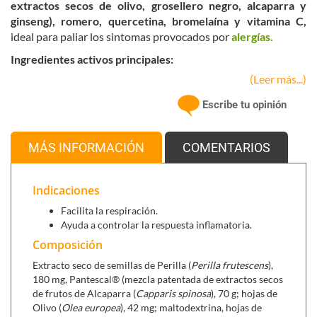
extractos secos de olivo, grosellero negro, alcaparra y
ginseng), romero, quercetina, bromelaína y vitamina C,
ideal para paliar los sintomas provocados por
alergías.
Ingredientes activos principales:
(Leer más...)
Extracto seco de
semillas de Perilla
estandarizada al
2,5% en los principios activos polifenoles, que facilita la
Escribe tu opinión
respiración, proporcionando un efecto calmante en el
tracto respiratorio.
Extracto seco de raíz de
Cúrcuma
estandarizada al 95%
MÁS INFORMACIÓN
COMENTARIOS
en curcuminoides, de los cuales 70,33% es
curcumina
,
la cual ayuda a controlar la respuesta inflamatoria del
Indicaciones
organismo.
Pantescal®,
es una mezcla patentada de extractos
Facilita la respiración.
secos estandarizados en polifenoles de una selección
Ayuda a controlar la respuesta inflamatoria.
específica de plantas (alcaparra, hojas de olivo, hojas de
Composición
Grosellero negro y raiz de Ginseng), que ayuda a
Extracto seco de semillas de Perilla (
Perilla frutescens
),
reducir la fatiga y a promover la vitalidad.
180 mg, Pantescal® (mezcla patentada de extractos secos
Extracto seco de
Romero
estandarizado al 2% en el
de frutos de Alcaparra (
Capparis spinosa
), 70 g; hojas de
principio activo ácido rosmarínico que ayuda al
Olivo (
Olea europea
), 42 mg; maltodextrina, hojas de
funcionamiento normal del sistema inmunitario.