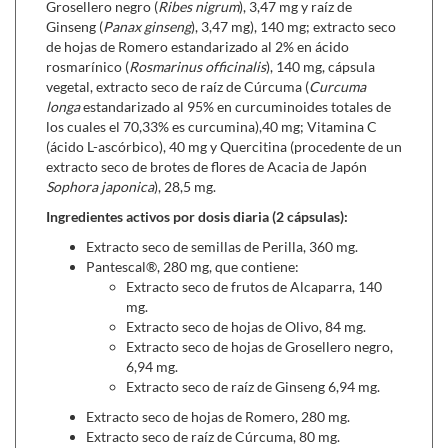
Grosellero negro (
Ribes nigrum
), 3,47 mg y raíz de
Quercetina,
es un flavonoide presente de forma
Ginseng (
Panax ginseng
), 3,47 mg), 140 mg; extracto seco
natural en frutas, verduras y plantas, y en el caso
de hojas de Romero estandarizado al 2% en ácido
de
Nivelrespir
procede de las flores de Acacia de
rosmarínico (
Rosmarinus officinalis
), 140 mg, cápsula
Sophora japonica. Muestra una actividad
vegetal, extracto seco de raíz de Cúrcuma (
Curcuma
longa
antihistamínica, antialérgica y
estandarizado al 95% en curcuminoides totales de
los cuales el 70,33% es curcumina),40 mg; Vitamina C
antiinflamatoria importante.
(ácido L-ascórbico), 40 mg y Quercitina (procedente de un
Bromelaína,
enzima que se encuentra en la piña y
extracto seco de brotes de flores de Acacia de Japón
que contribuyen al funcionamiento normal del sistema
Sophora japonica
), 28,5 mg.
inmunitario y la protección de las células frente al daño
Ingredientes activos por dosis diaria (2 cápsulas):
oxidativo.
Vitamina C,
en forma de ácido ascórbico
Extracto seco de semillas de Perilla, 360 mg.
que contribuyen al funcionamiento normal del sistema
Pantescal®, 280 mg, que contiene:
inmunitario y la protección de las células frente al daño
Extracto seco de frutos de Alcaparra, 140
oxidativo.
mg.
Extracto seco de hojas de Olivo, 84 mg.
Se puede combinar con:
Extracto seco de hojas de Grosellero negro,
6,94 mg.
Aprolis Leriform adultos (180 ml),
ayuda a disminuir
Extracto seco de raíz de Ginseng 6,94 mg.
los síntomas de la alergia.
Aprolis RINI-STOP roll-on (10 ml),
con aceites
Extracto seco de hojas de Romero, 280 mg.
esenciales para rinitis alérgica.
Extracto seco de raíz de Cúrcuma, 80 mg.