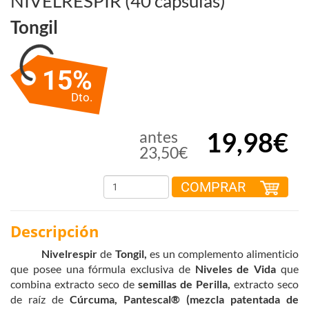
NIVELRESPIR (40 cápsulas)
Tongil
15%
Dto.
19,98€
antes
23,50€
COMPRAR
Descripción
Nivelrespir
de
Tongil,
es un complemento alimenticio
que posee una fórmula exclusiva de
Niveles de Vida
que
combina extracto seco de
semillas de Perilla,
extracto seco
de raíz de
Cúrcuma,
Pantescal® (mezcla patentada de