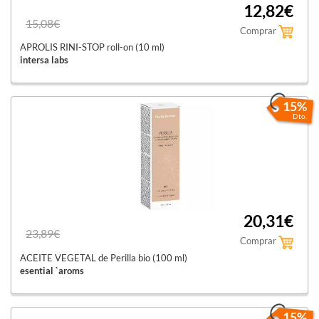
12,82€
15,08€
Comprar
APROLIS RINI-STOP roll-on (10 ml)
intersa labs
15%
Dto.
20,31€
23,89€
Comprar
ACEITE VEGETAL de Perilla bio (100 ml)
esential `aroms
15%