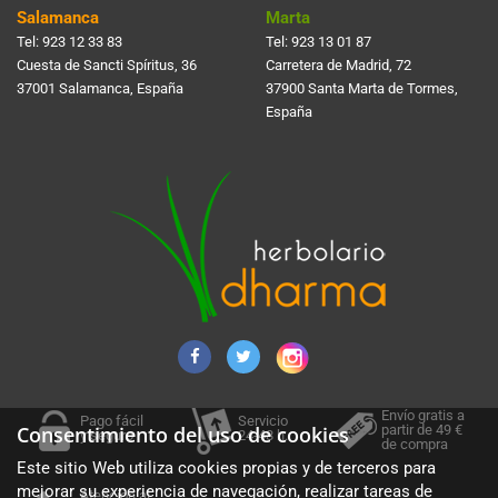
Salamanca
Marta
Tel:
923 12 33 83
Tel:
923 13 01 87
Cuesta de Sancti Spí­ritus, 36
Carretera de Madrid, 72
37001 Salamanca, España
37900 Santa Marta de Tormes,
España
Envío gratis a
Pago fácil
Servicio
partir de 49 €
Consentimiento del uso de cookies
y seguro
24-48 h.
de compra
Este sitio Web utiliza cookies propias y de terceros para
mejorar su experiencia de navegación, realizar tareas de
Atención al