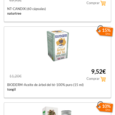
49,95€
Comprar
NT-CANDIX (60 cápsulas)
naturtree
15%
Dto.
9,52€
11,20€
Comprar
BIODERM-Aceite de árbol del té-100% puro (15 ml)
tongil
10%
Dto.