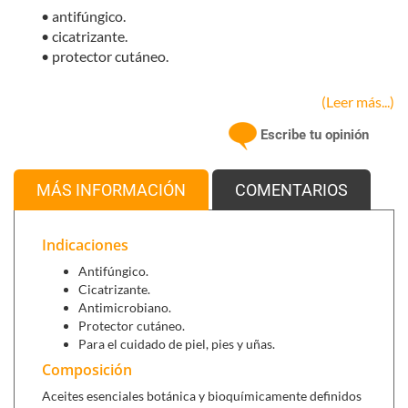
• antifúngico.
• cicatrizante.
• protector cutáneo.
(Leer más...)
Se puede combinar con
:
Escribe tu opinión
Manteca de karité 100% pura (100 g)
, para utilizar
como base. También actúa como regenerador celular
natural.
MÁS INFORMACIÓN
COMENTARIOS
NT-Candix (60 cápsulas)
, ideal para combatir hongos.
Indicaciones
Antifúngico.
Cicatrizante.
Antimicrobiano.
Protector cutáneo.
Para el cuidado de piel, pies y uñas.
Composición
Aceites esenciales botánica y bioquímicamente definidos