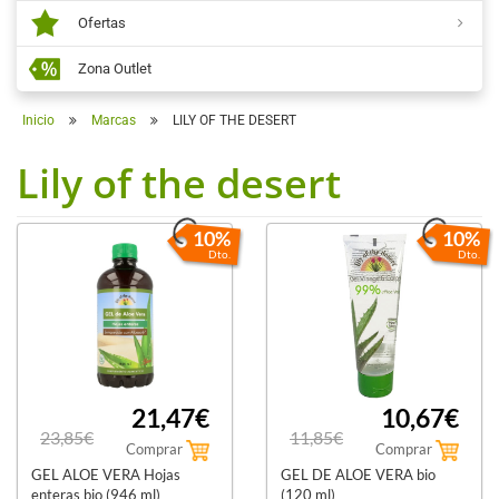
Ofertas
Zona Outlet
Inicio
Marcas
LILY OF THE DESERT
Lily of the desert
10%
10%
Dto.
Dto.
21,47€
10,67€
23,85€
11,85€
Comprar
Comprar
GEL ALOE VERA Hojas
GEL DE ALOE VERA bio
enteras bio (946 ml)
(120 ml)