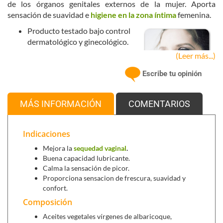
de los órganos genitales externos de la mujer. Aporta
sensación de suavidad e
higiene en la zona íntima
femenina.
Producto testado bajo control
dermatológico y ginecológico.
Eficacia probada tras 28 días de
(Leer más...)
aplicación.
Escribe tu opinión
Principales ingredientes activos
:
MÁS INFORMACIÓN
COMENTARIOS
Aceite de árbol de té
, con
propiedades antisépticas, ayuda a
eliminar bacterias
de la zona
Indicaciones
íntima.
Mejora la
sequedad vaginal
.
Aceite de caléndula
, ayuda a calmar la irritación y el
Buena capacidad lubricante.
picor.
Calma la sensación de picor.
Aceites de albaricoque, aguacate y argán,
nutren y
Proporciona sensacion de frescura, suavidad y
aportan hidratación a la zona vaginal.
confort.
Composición
Se puede combinar con:
Aceites vegetales vírgenes de albaricoque,