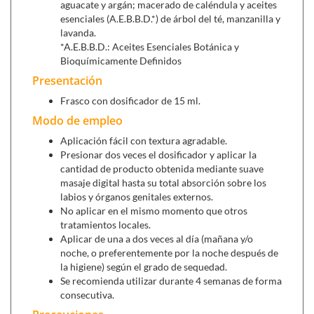
aguacate y argán; macerado de caléndula y aceites
Candinorm (10 óvulos vaginales)
,
recomendado para
esenciales (A.E.B.B.D.*) de árbol del té, manzanilla y
limpieza vaginal en casos de vaginosis bacteriana,
lavanda.
vulvovaginitis, candidiasis, micosis e infecciones
*A.E.B.B.D.: Aceites Esenciales Botánica y
urinarias recurrentes. También lo tienes en cápsulas
Bioquímicamente Definidos
para actuar a nivel interno:
Candinorm (40 cápsulas)
.
Presentación
Candicis (30 cápsulas)
, para infecciones urinarias y
Frasco con dosificador de 15 ml.
vaginales.
Modo de empleo
Aplicación fácil con textura agradable.
Presionar dos veces el dosificador y aplicar la
cantidad de producto obtenida mediante suave
masaje digital hasta su total absorción sobre los
labios y órganos genitales externos.
No aplicar en el mismo momento que otros
tratamientos locales.
Aplicar de una a dos veces al día (mañana y/o
noche, o preferentemente por la noche después de
la higiene) según el grado de sequedad.
Se recomienda utilizar durante 4 semanas de forma
consecutiva.