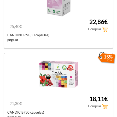
22,86€
25,40€
Comprar
CANDINORM (30 cápsulas)
pegaso
15%
Dto.
18,11€
21,30€
Comprar
CANDICIS (30 cápsulas)
novadiet