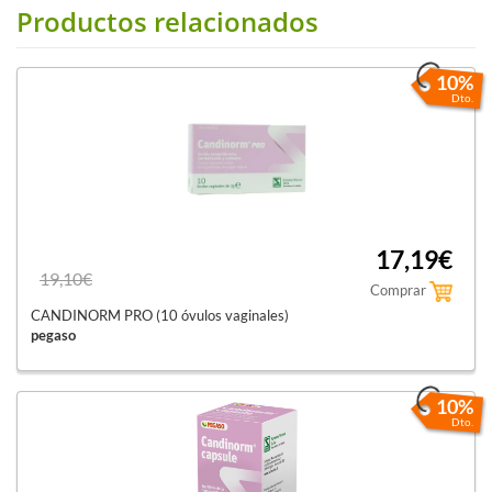
Productos relacionados
10%
Dto.
17,19€
19,10€
Comprar
CANDINORM PRO (10 óvulos vaginales)
pegaso
10%
Dto.