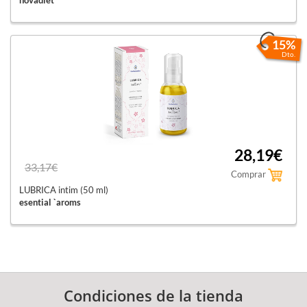
15%
Dto.
28,19€
33,17€
Comprar
LUBRICA intim (50 ml)
esential `aroms
Condiciones de la tienda