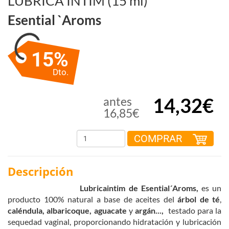
LUBRICA INTIM (15 ml)
Esential `aroms
15%
Dto.
14,32€
antes
16,85€
COMPRAR
Descripción
Lubricainti
m
de Esential´Aroms,
es un
producto 100% natural a base de aceites del
árbol de té
,
caléndula,
albaricoque,
aguacate
y
argán...,
testado para la
sequedad vaginal, proporcionando hidratación y lubricación