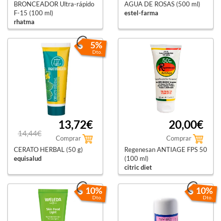
BRONCEADOR Ultra-rápido
AGUA DE ROSAS (500 ml)
F-15 (100 ml)
estel-farma
rhatma
5%
Dto.
13,72€
20,00€
14,44€
Comprar
Comprar
CERATO HERBAL (50 g)
Regenesan ANTIAGE FPS 50
equisalud
(100 ml)
citric diet
10%
10%
Dto.
Dto.