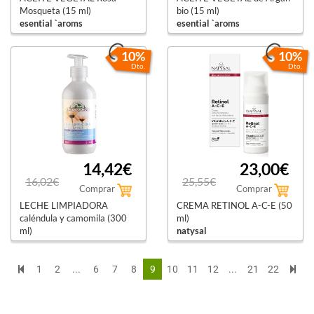
Mosqueta (15 ml)
bio (15 ml)
esential `aroms
esential `aroms
10%
10%
Dto.
Dto.
14,42€
23,00€
16,02€
25,55€
Comprar
Comprar
LECHE LIMPIADORA
CREMA RETINOL A-C-E (50
caléndula y camomila (300
ml)
ml)
natysal
corpore sano
1
2
...
6
7
8
9
10
11
12
...
21
22