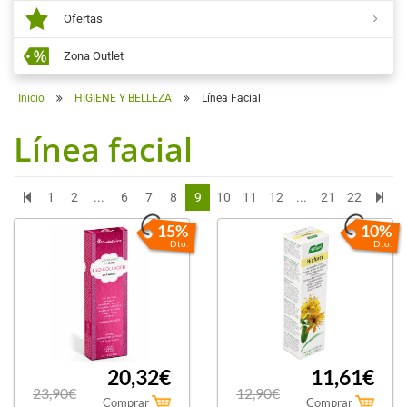
Ofertas
Zona Outlet
Inicio
HIGIENE Y BELLEZA
Línea Facial
Línea facial
1
2
...
6
7
8
9
10
11
12
...
21
22
15%
10%
Dto.
Dto.
20,32€
11,61€
23,90€
12,90€
Comprar
Comprar