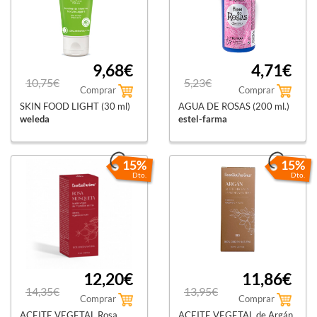
9,68€
4,71€
10,75€
5,23€
Comprar
Comprar
SKIN FOOD LIGHT (30 ml)
AGUA DE ROSAS (200 ml.)
weleda
estel-farma
15%
15%
Dto.
Dto.
12,20€
11,86€
14,35€
13,95€
Comprar
Comprar
ACEITE VEGETAL Rosa
ACEITE VEGETAL de Argán