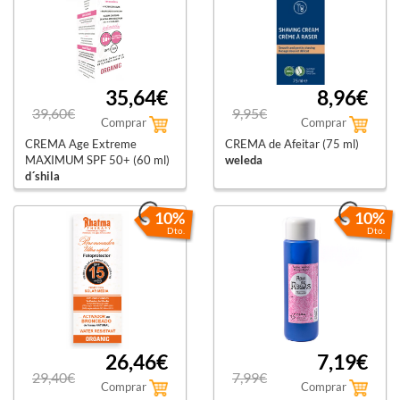
35,64€
8,96€
39,60€
9,95€
Comprar
Comprar
CREMA Age Extreme
CREMA de Afeitar (75 ml)
MAXIMUM SPF 50+ (60 ml)
weleda
d´shila
10%
10%
Dto.
Dto.
26,46€
7,19€
29,40€
7,99€
Comprar
Comprar