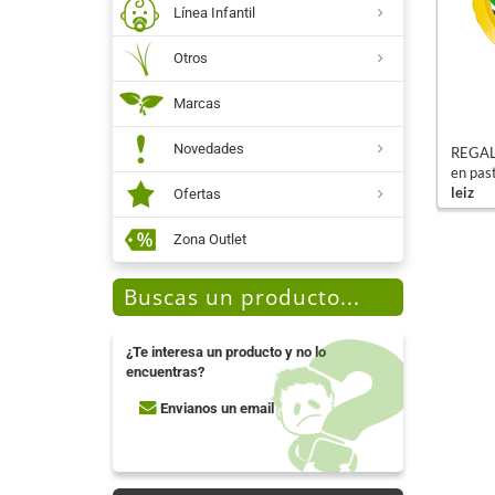
Línea Infantil
Otros
Marcas
Novedades
REGALI
en past
leiz
Ofertas
Zona Outlet
Buscas un producto...
¿Te interesa un producto y no lo
encuentras?
Envianos un email