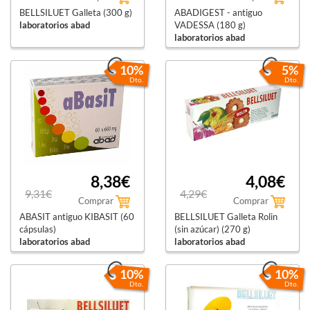
BELLSILUET Galleta (300 g)
ABADIGEST - antiguo
laboratorios abad
VADESSA (180 g)
laboratorios abad
10%
5%
Dto.
Dto.
8,38€
4,08€
9,31€
4,29€
Comprar
Comprar
ABASIT antiguo KIBASIT (60
BELLSILUET Galleta Rolin
cápsulas)
(sin azúcar) (270 g)
laboratorios abad
laboratorios abad
10%
10%
Dto.
Dto.