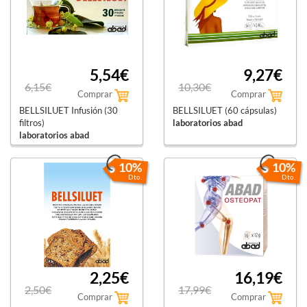
5,54€
9,27€
6,15€
10,30€
Comprar
Comprar
BELLSILUET Infusión (30
BELLSILUET (60 cápsulas)
filtros)
laboratorios abad
laboratorios abad
10%
10%
Dto.
Dto.
2,25€
16,19€
2,50€
17,99€
Comprar
Comprar