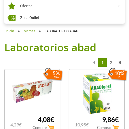
Ofertas
Zona Outlet
Inicio
Marcas
LABORATORIOS ABAD
Laboratorios abad
1
2
5%
10%
Dto.
Dto.
4,08€
9,86€
4,29€
10,95€
Comprar
Comprar