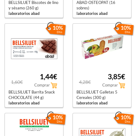
BELLSILUET Biscotes de lino
ABAD OSTEOPAT (16
y sésamo (260 g)
sobres)
laboratorios abad
laboratorios abad
10%
10%
Dto.
Dto.
1,44€
3,85€
1,60€
4,28€
Comprar
Comprar
BELLSILUET Barrita Snack
BELLSILUET Galletas 5
CHOCOLATE (44 g)
Cereales (300 g)
laboratorios abad
laboratorios abad
10%
10%
Dto.
Dto.