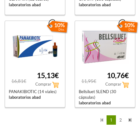
laboratorios abad
laboratorios abad
10%
10%
Dto.
Dto.
15,13€
10,76€
16,81€
11,95€
Comprar
Comprar
PANAKIBIOTIC (14 viales)
Bellsiluet SLEND (30
laboratorios abad
cápsulas)
laboratorios abad
1
2