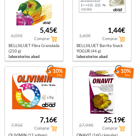
5,45€
1,44€
6,05€
1,60€
Comprar
Comprar
BELLSILUET Fibra Granulada
BELLSILUET Barrita Snack
(250 g)
YOGUR (44 g)
laboratorios abad
laboratorios abad
10%
10%
Dto.
Dto.
7,16€
25,19€
7,95€
27,99€
Comprar
Comprar
OLIVIMIN (12 sobres)
ONAVIT (160 cápsulas)