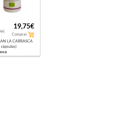
19,75€
4€
Comprar
AN LA CARRASCA
 cápsulas)
asca