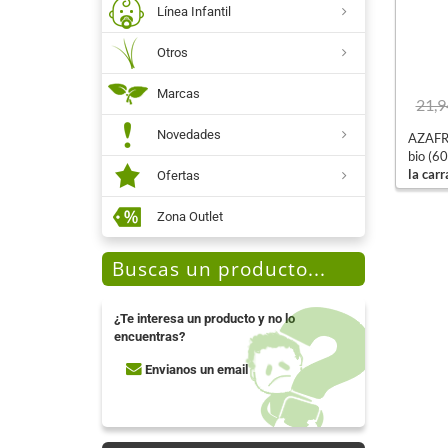
Línea Infantil
Otros
Marcas
21,9
Novedades
AZAFR
bio (60
la carr
Ofertas
Zona Outlet
Buscas un producto...
¿Te interesa un producto y no lo
encuentras?
Envianos un email