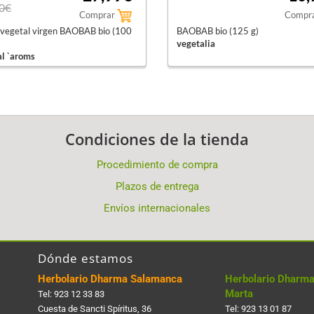
0€
Comprar
Compr
 vegetal virgen BAOBAB bio (100
BAOBAB bio (125 g)
vegetalia
al `aroms
Condiciones de la tienda
Procedimiento de compra
Plazos de entrega
Envíos internacionales
Dónde estamos
Herbolario Dharma Salamanca
Herbolario Dharma
Marta
Tel:
923 12 33 83
Cuesta de Sancti Spí­ritus, 36
Tel:
923 13 01 87