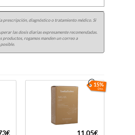
s en los pueblos africanos. El cataplasma que ellos
aplicación sobre quemaduras, abrasiones o
 piel y mejora la cicatrización de la piel. Su
 prescripción, diagnóstico o tratamiento médico. Si
sa ayuda para devolver a la epidermis de la cara y
iamente utilizado para evitar estrías en el
uperar las dosis diarias expresamente recomendadas.
ros productos, rogamos manden un correo a
as, representa un extraordinario nutrimento a la
 posible.
trastar el paso del tiempo y a descubrir una piel
dosa técnica de extracción en frío, permite la
tivos contenidos en el interior de la semilla del
15%
Dto.
suaviza la piel y regenera.
l),
con propiedades regeneradoras e
 el cabello.
73€
11,05€