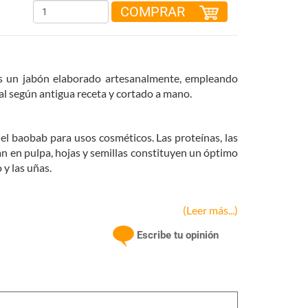
COMPRAR
 un jabón elaborado artesanalmente, empleando
al según antigua receta y cortado a mano.
 el baobab para usos cosméticos. Las proteínas, las
n en pulpa, hojas y semillas constituyen un óptimo
 y las uñas.
(Leer más...)
iento de la integridad celular.
Escribe tu opinión
 síntesis de la melanina.
iza las secreciones del sebo de la piel.
o sobre la piel y sobre el cuero cabelludo, debido a
sanguínea.
e el lado biológico una ayuda en la síntesis del