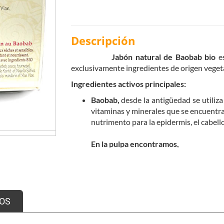
Descripción
Jabón natural de Baobab bio
es
exclusivamente ingredientes de origen veget
Ingredientes activos principales:
Baobab,
desde la antigüedad se utiliza
vitaminas y minerales que se encuentra
nutrimento para la epidermis, el cabello
En la pulpa encontramos,
Vitamina A,
útil para el mantenim
Vitamina B1/B2,
que favorecen la
Vitamina B6
(piridoxina),
regular
Vitamina B4,
de efecto termoactiv
OS
la estimulación de la circulación 
Vitamina C,
que desarrolla desd