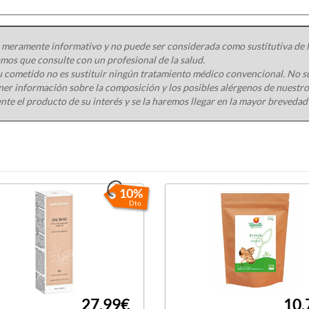
se acerca al método utilizado hace siglo
obtienen exprimiendo la semilla tiene 
hematomas, en casos de descamación de la
 meramente informativo y no puede ser considerada como sustitutiva de la
utilización como cosmético es una valio
os que consulte con un profesional de la salud.
cuerpo su elasticidad y esplendor. Ampl
 cometido no es sustituir ningún tratamiento médico convencional. No s
embarazo.
ener información sobre la composición y los posibles alérgenos de nuest
El aceite de baobab, rico en saponin
nte el producto de su interés y se la haremos llegar en la mayor brevedad
epidermis. Su uso diario ayuda a con
tónica e hidratada. Además la nove
extracción de todos los principios ac
baobab.
10%
Se puede combinar con:
Dto.
Jabón alepo ecológico al 30% (170 g),
Aceite vegetal virgen baobab bio (50 m
hidratantes para el
cuidado de la piel y
27,99€
10,