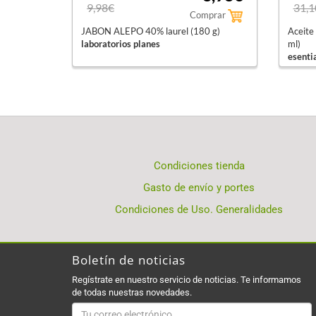
9,98€
31,1
Comprar
JABON ALEPO 40% laurel (180 g)
Aceite
laboratorios planes
ml)
esenti
Condiciones tienda
Gasto de envío y portes
Condiciones de Uso. Generalidades
Boletín de noticias
Regístrate en nuestro servicio de noticias. Te informamos
de todas nuestras novedades.