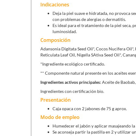
Indicaciones
Deja la piel suave e hidratada, no provoca 
con problemas de alergias o dermatitis.
Es ideal para el tratamiento de la piel seca,
luminosidad.
Composición
Adansonia Digitata Seed Oil*, Cocos Nucifera Oil*,
Reticulata Leaf Oil, Nigella SAtiva Seed Oil*, Canan
*Ingrediente ecológico certificado.
** Componente natural presente en los aceites esen
Ingredientes activos principales:
Aceite de Baobab, 
Ingredientes con certificación bio.
Presentación
Caja opaca con 2 jabones de 75 g aprox.
Modo de empleo
Humedecer el jabón y aplicar masajeando la 
Se aconseja partir la pastilla en 2 y utilizar u