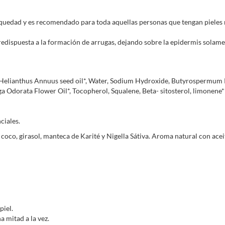
colágeno.
Vitamina E,
que combate la formac
sequedad y es recomendado para toda aquellas personas que tengan pieles 
Vitamina F
(Ácidos grasos polin
protección de los tejidos.
 predispuesta a la formación de arrugas, dejando sobre la epidermis solame
Gracias a sus componentes vitamí
tartárico) completamente naturale
brillante. Puede ser aplicada como ma
 Helianthus Annuus seed oil*, Water, Sodium Hydroxide, Butyrospermum Pa
ga Odorata Flower Oil*, Tocopherol, Squalene, Beta- sitosterol, limonene**,
ciales.
coco, girasol, manteca de Karité y Nigella Sátiva. Aroma natural con acei
piel.
na mitad a la vez.