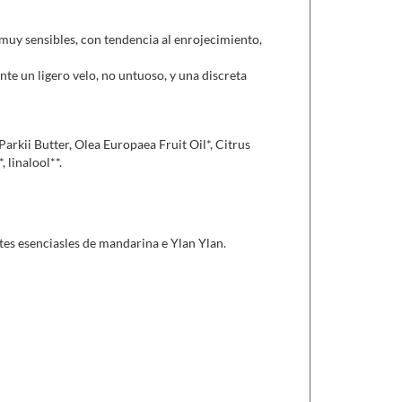
ión de los radicales libres.
muy sensibles, con tendencia al enrojecimiento,
saturados),
que asegura una óptima hidratación y
nte un ligero velo, no untuoso, y una discreta
nicos y sus ácidos orgánicos (ramnoso, málico y
s, la pulpa ayuda a mantener la piel elástica y
scarilla facial o bien en cremas.
rkii Butter, Olea Europaea Fruit Oil*, Citrus
 linalool**.
tes esenciasles de mandarina e Ylan Ylan.