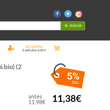
BUSCAR
MI COMPRA
0 artículos 0,00 €
bio) (2
5%
Dto.
11,38€
antes
11,98€