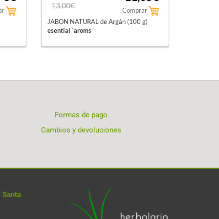
13,00€
ar
Comprar
JABON NATURAL de Argán (100 g)
esential `aroms
Formas de pago
Cambios y devoluciones
 Santa