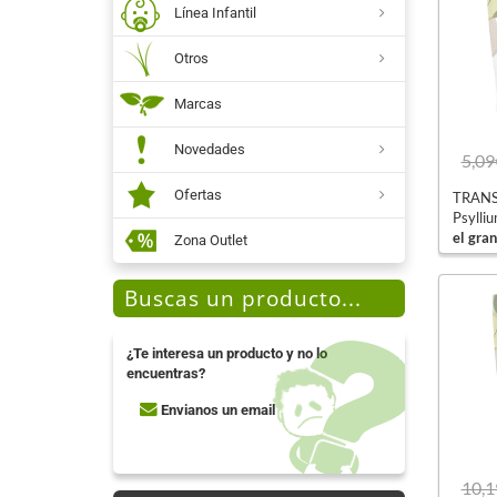
Línea Infantil
Otros
Marcas
Novedades
5,09
Ofertas
TRANSI
Psylliu
el gran
Zona Outlet
Buscas un producto...
¿Te interesa un producto y no lo
encuentras?
Envianos un email
10,1