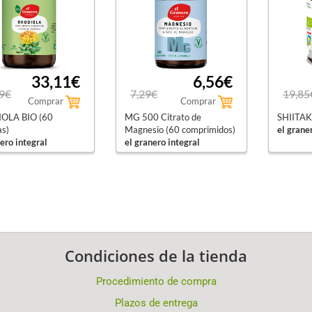
33,11€
6,56€
9€
7,29€
19,85
Comprar
Comprar
OLA BIO (60
MG 500 Citrato de
SHIITAK
as)
Magnesio (60 comprimidos)
el grane
ero integral
el granero integral
Condiciones de la tienda
Procedimiento de compra
Plazos de entrega