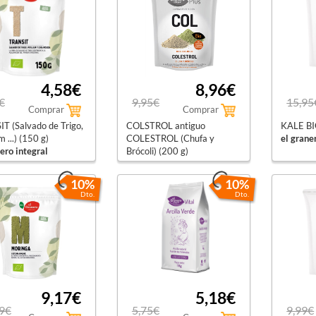
4,58€
8,96€
€
9,95€
15,95
Comprar
Comprar
T (Salvado de Trigo,
COLSTROL antiguo
KALE BI
m ...) (150 g)
COLESTROL (Chufa y
el grane
ero integral
Brócoli) (200 g)
el granero integral
10%
10%
Dto.
Dto.
9,17€
5,18€
9€
5,75€
9,99€