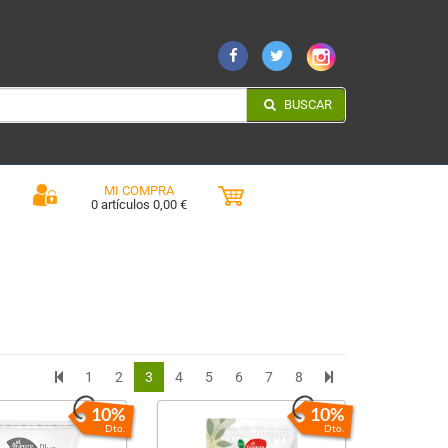
BUSCAR
MI COMPRA
0 artículos 0,00 €
1
2
3
4
5
6
7
8
10%
10%
Dto.
Dto.