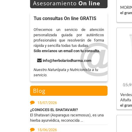
Asesoramiento
On line
MORING
el gran
Tus consultas On line GRATIS
Ofrecemos un servicio de atención
personalizada guiada por auténticos
profesionales que resolverán de forma
rápida y sencilla todas tus dudas.
Sólo envíanos un email con tu consulta.
info@herbolariodharma.com
Nuestro Naturópata y Nutricionista a tu
servicio.
15,9
Blog
Verdes
Alfalfa
15/07/2026
el gran
¿CONOCES EL SHATAVARI?
El Shatavari (Asparagus racemosus), es una
hierba ayurvédica, reconocida ...
15/06/2026