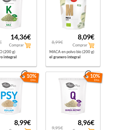
14,36€
8,09€
€
8,99€
Comprar
Comprar
O (200 g)
MACA en polvo bio (200 g)
ro integral
el granero integral
10%
10%
Dto.
Dto.
8,99€
8,96€
9,95€