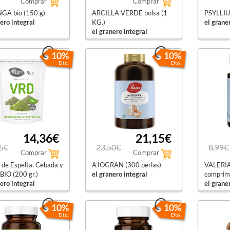
Comprar
Comprar
A bio (150 g)
ARCILLA VERDE bolsa (1
PSYLLIU
ero integral
KG.)
el grane
el granero integral
10%
10%
Dto.
Dto.
14,36€
21,15€
5€
23,50€
8,99€
Comprar
Comprar
 de Espelta, Cebada y
AJOGRAN (300 perlas)
VALERIA
 BIO (200 gr.)
el granero integral
comprim
ero integral
el grane
10%
10%
Dto.
Dto.