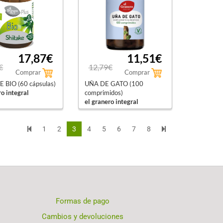
17,87€
11,51€
€
12,79€
Comprar
Comprar
E BIO (60 cápsulas)
UÑA DE GATO (100
ro integral
comprimidos)
el granero integral
1
2
3
4
5
6
7
8
Formas de pago
Cambios y devoluciones