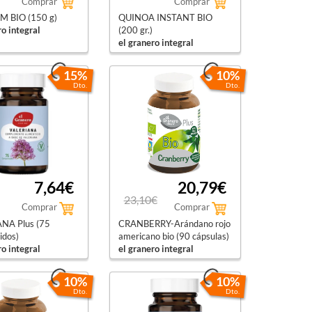
Comprar
Comprar
M BIO (150 g)
QUINOA INSTANT BIO
ro integral
(200 gr.)
el granero integral
15%
10%
Dto.
Dto.
7,64€
20,79€
23,10€
Comprar
Comprar
NA Plus (75
CRANBERRY-Arándano rojo
idos)
americano bio (90 cápsulas)
ro integral
el granero integral
10%
10%
Dto.
Dto.