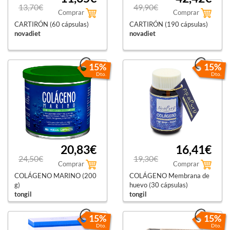
13,70€
49,90€
Comprar
Comprar
CARTIRÓN (60 cápsulas)
CARTIRÓN (190 cápsulas)
novadiet
novadiet
15%
15%
Dto.
Dto.
20,83€
16,41€
24,50€
19,30€
Comprar
Comprar
COLÁGENO MARINO (200
COLÁGENO Membrana de
g)
huevo (30 cápsulas)
tongil
tongil
15%
15%
Dto.
Dto.