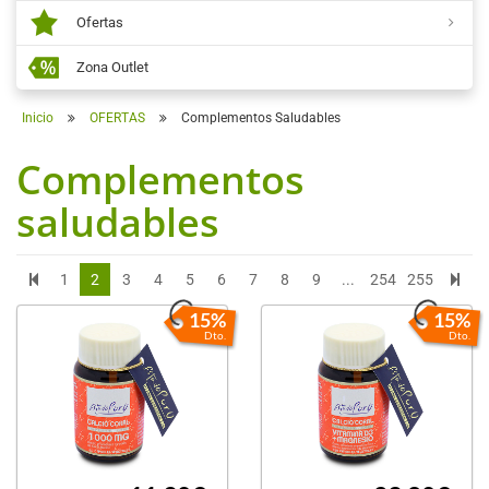
Ofertas
Zona Outlet
Inicio
OFERTAS
Complementos Saludables
Complementos
saludables
1
2
3
4
5
6
7
8
9
...
254
255
15%
15%
Dto.
Dto.