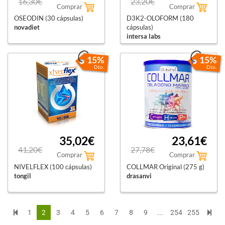
16,30€
23,20€
Comprar
Comprar
OSEODIN (30 cápsulas)
D3K2-OLOFORM (180
novadiet
cápsulas)
intersa labs
15%
15%
Dto.
Dto.
35,02€
23,61€
41,20€
27,78€
Comprar
Comprar
NIVELFLEX (100 cápsulas)
COLLMAR Original (275 g)
tongil
drasanvi
1
2
3
4
5
6
7
8
9
...
254
255