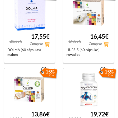
17,55€
16,45€
20,65€
19,35€
Comprar
Comprar
DOLMA (60 cápsulas)
HUES-5 (60 cápsulas)
mahen
novadiet
15%
15%
Dto.
Dto.
13,86€
19,72€