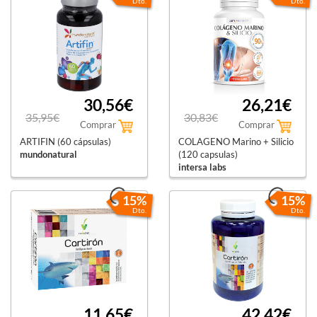
Dto.
Dto.
30,56€
26,21€
35,95€
30,83€
Comprar
Comprar
ARTIFIN (60 cápsulas)
COLAGENO Marino + Silicio
mundonatural
(120 capsulas)
intersa labs
15%
15%
Dto.
Dto.
11,65€
42,42€