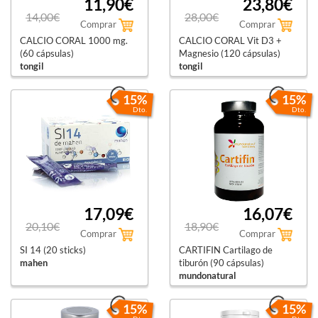
11,90€
23,80€
14,00€
28,00€
Comprar
Comprar
CALCIO CORAL 1000 mg.
CALCIO CORAL Vit D3 +
(60 cápsulas)
Magnesio (120 cápsulas)
tongil
tongil
15%
15%
Dto.
Dto.
17,09€
16,07€
20,10€
18,90€
Comprar
Comprar
SI 14 (20 sticks)
CARTIFIN Cartilago de
mahen
tiburón (90 cápsulas)
mundonatural
15%
15%