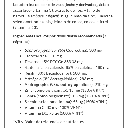
el cuerpo humano y participa en muchos procesos
lactoferrina de leche de vaca (
leche y derivados
), ácido
biológicos, entre ellos, en el sistema de defensa innato
ascórbico (vitamina C), extracto de hoja y tallo de
del organismo.
bambú
(Bambusa vulgaris
), bisglicinato de zinc, L-leucina,
seleniometionina, bisglicinato de cobre, colecalciferol
La
vitamina D, el zinc, el cobre y el selenio
son
(vitamina D3).
micronutrientes implicados en múltiples procesos
fisiológicos, entre ellos, contribuyen al funcionamiento
Ingredientes activos por dosis diaria recomendada (3
cápsulas):
normal del
sistema inmunitario.
Por su lado, la vitamina
C contribuye a la protección de las células frente al
Sophora japonica
(95% Quercetina): 300 mg
daño oxidativo y ayuda a disminuir el cansancio y la
Lactoferrina: 100 mg
fatiga.
Té verde (45% EGCG): 333,33 mg
Scutellaria baicalensis (85% baicaleína): 180 mg
Reishi (30% Betaglucanos): 500 mg.
Se puede combinar con:
Astrágalo (3% Astragalósidos): 283 mg
Andrographis (98% andrographolidos): 210 mg
S.O.S active (3 x 60 ml),
ayuda a recuperarase
Zinc (como bisglicinato): 15 mg (150% VRN*)
rápidamente cuando aparecen los primeros síntomas
Cobre (como bisglicinato): 1,5 mg (150 % VRN*)
del resfriado y bajada de defensas.
Selenio (seleniometionina): 55 μg (150% VRN*)
Bi complex (20 viales),
combina el poder antiséptico
Vitamina C: 80 mg (100% VRN*)
del propóleo con plantas medicinales que contribuyen
Vitamina D3: 75 μg (500% VRN*)
a reforzar el sístema inmunitario.
*VRN: Valor de referencia de nutrientes.