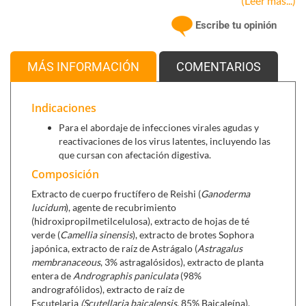
(Leer más...)
El hongo
Reishi
se considera uno de los hongos mejor
estudiados ya que, actualmente, hay más de 5.000
Escribe tu opinión
publicaciones sobre sus aplicaciones, su historia o sus
biomoléculas activas, entre las cuales destacan los
betaglucanos.
MÁS INFORMACIÓN
COMENTARIOS
El
astrágalo
es una planta utilizada en medicina
tradicional china como apoyo en periodos de mayor
Indicaciones
vulnerabilidad y cambios estacionales. Al igual que el
Para el abordaje de infecciones virales agudas y
andrografis, contribuye a las defensas del organismo
reactivaciones de los virus latentes, incluyendo las
frente a agentes externos y aumenta la resistencia
que cursan con afectación digestiva.
fisiológica en condiciones ambientales adversas.
Composición
Otros compuestos vegetales de la fórmula son la
Extracto de cuerpo fructífero de Reishi (
Ganoderma
quercetina
, la
epigalocatequina galato
y
baicaleína
,
lucidum
), agente de recubrimiento
presentes de forma natural en diversas plantas como el
(hidroxipropilmetilcelulosa), extracto de hojas de té
té verde y reconocidos por su pertenencia al grupo de
verde (
Camellia sinensis
), extracto de brotes Sophora
los polifenoles y flavonoides.
japónica, extracto de raíz de Astrágalo (
Astragalus
membranaceous
, 3% astragalósidos), extracto de planta
La
lactoferrina
es una proteína presente
entera de
Andrographis paniculata
(98%
principalmente en el calostro y la leche materna, así
andrografólidos), extracto de raíz de
como en la leche de vaca. Esta proteína se encuentra en
Escutelaria
(Scutellaria baicalensis
, 85% Baicaleína),