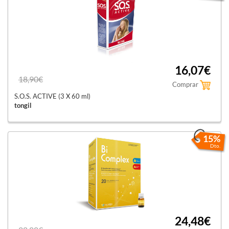
16,07€
18,90€
Comprar
S.O.S. ACTIVE (3 X 60 ml)
tongil
15%
Dto.
24,48€