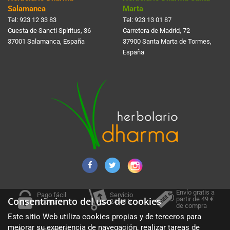
Salamanca
Marta
Tel:
923 12 33 83
Tel:
923 13 01 87
Cuesta de Sancti Spí­ritus, 36
Carretera de Madrid, 72
37001 Salamanca, España
37900 Santa Marta de Tormes,
España
Envío gratis a
Pago fácil
Servicio
partir de 49 €
Consentimiento del uso de cookies
y seguro
24-48 h.
de compra
Este sitio Web utiliza cookies propias y de terceros para
mejorar su experiencia de navegación, realizar tareas de
Atención al