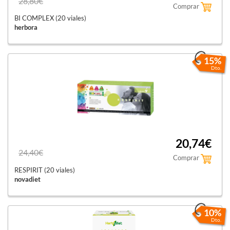
28,80€
Comprar
BI COMPLEX (20 viales)
herbora
15%
Dto.
20,74€
24,40€
Comprar
RESPIRIT (20 viales)
novadiet
10%
Dto.