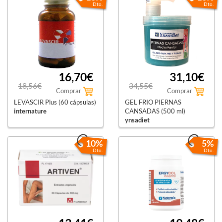
Dto.
Dto.
16,70€
31,10€
18,56€
34,55€
Comprar
Comprar
LEVASCIR Plus (60 cápsulas)
GEL FRIO PIERNAS
internature
CANSADAS (500 ml)
ynsadiet
10%
5%
Dto.
Dto.