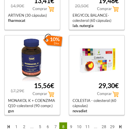
13,41€
19,48€
14,90€
20,50€
Comprar
Comprar
ARTIVEN (30 cápsulas)
ERGYCOL BALANCE-
fharmocat
colesterol (60 cápsulas)
lab. nutergia
10%
Dto.
15,56€
29,30€
17,29€
Comprar
Comprar
MONAKOL K + COENZIMA
COLESTIA - colesterol (60
Q10-colesterol (90 compr.)
cápsulas)
gsn
novadiet
1
2
...
5
6
7
8
9
10
11
...
28
29