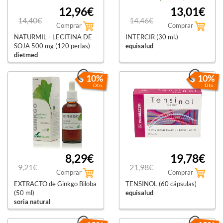
12,96€
13,01€
14,40€
14,46€
Comprar
Comprar
NATURMIL - LECITINA DE
INTERCIR (30 ml.)
SOJA 500 mg (120 perlas)
equisalud
dietmed
10%
10%
Dto.
Dto.
8,29€
19,78€
9,21€
21,98€
Comprar
Comprar
EXTRACTO de Ginkgo Biloba
TENSINOL (60 cápsulas)
(50 ml)
equisalud
soria natural