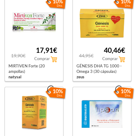
10%
10%
Dto.
Dto.
17,91€
40,46€
19,90€
44,95€
Comprar
Comprar
MIRTIVEN Forte (20
GÉNESIS DHA TG 1000 -
ampollas)
Omega 3 (30 cápsulas)
natysal
zeus
10%
10%
Dto.
Dto.