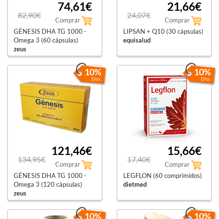
74,61€
21,66€
82,90€
24,07€
Comprar
Comprar
GÉNESIS DHA TG 1000 -
LIPSAN + Q10 (30 cápsulas)
Omega 3 (60 cápsulas)
equisalud
zeus
10%
10%
Dto.
Dto.
121,46€
15,66€
134,95€
17,40€
Comprar
Comprar
GÉNESIS DHA TG 1000 -
LEGFLON (60 comprimidos)
Omega 3 (120 cápsulas)
dietmed
zeus
10%
10%