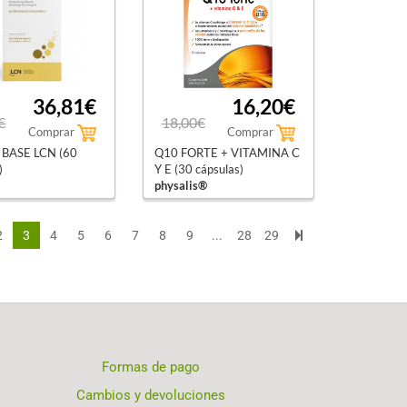
36,81€
16,20€
€
18,00€
Comprar
Comprar
BASE LCN (60
Q10 FORTE + VITAMINA C
)
Y E (30 cápsulas)
physalis®
2
3
4
5
6
7
8
9
...
28
29
Formas de pago
Cambios y devoluciones