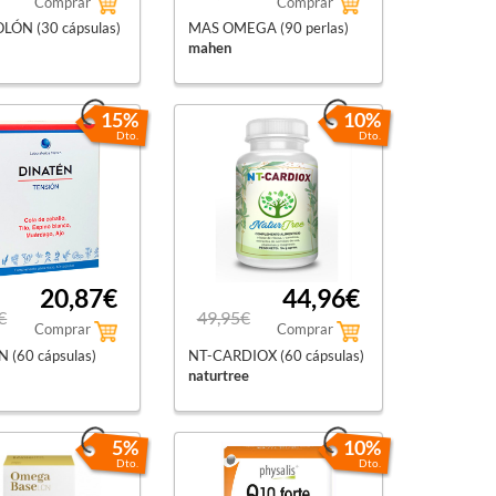
Comprar
Comprar
ÓN (30 cápsulas)
MAS OMEGA (90 perlas)
mahen
15%
10%
Dto.
Dto.
20,87€
44,96€
€
49,95€
Comprar
Comprar
 (60 cápsulas)
NT-CARDIOX (60 cápsulas)
naturtree
5%
10%
Dto.
Dto.