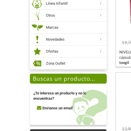
Línea Infantil
Otros
Marcas
Novedades
19,7
Ofertas
NIVELC
cápsul
tongil
Zona Outlet
Buscas un producto...
¿Te interesa un producto y no lo
encuentras?
Envianos un email
13,8