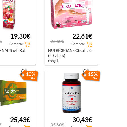
19,30€
22,61€
€
26,60€
Comprar
Comprar
NAL Savia Roja
NUTRIORGANS Circulación
(20 viales)
tongil
10%
15%
Dto.
Dto.
25,43€
30,43€
€
35,80€