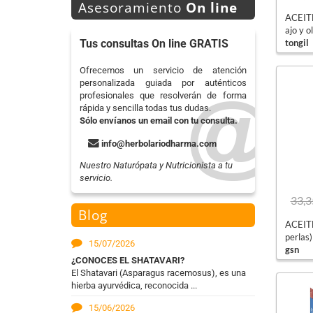
Asesoramiento
On line
ACEITE
ajo y o
tongil
Tus consultas On line GRATIS
Ofrecemos un servicio de atención
personalizada guiada por auténticos
profesionales que resolverán de forma
rápida y sencilla todas tus dudas.
Sólo envíanos un email con tu consulta.
info@herbolariodharma.com
Nuestro Naturópata y Nutricionista a tu
servicio.
33,3
Blog
ACEITE
perlas)
15/07/2026
gsn
¿CONOCES EL SHATAVARI?
El Shatavari (Asparagus racemosus), es una
hierba ayurvédica, reconocida ...
15/06/2026