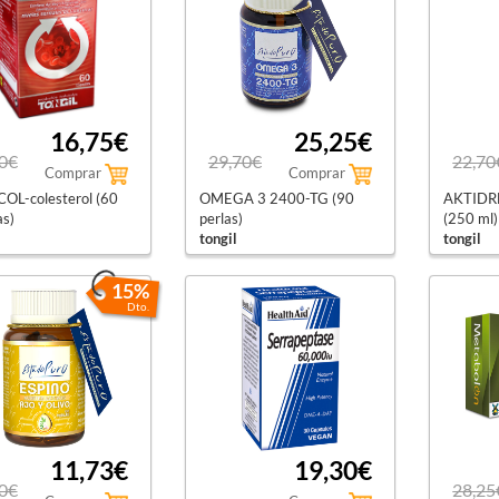
16,75€
25,25€
0€
29,70€
22,70
Comprar
Comprar
OL-colesterol (60
OMEGA 3 2400-TG (90
AKTIDRE
as)
perlas)
(250 ml)
tongil
tongil
15%
Dto.
11,73€
19,30€
0€
28,25