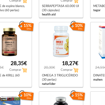
Comprar
Comprar
 de espino blanco,
SERRAPEPTASA 60.000 UI
METABOL
livo (60 perlas)
(30 cápsulas)
tegor
health aid
15%
10%
Dto.
Dto.
28,35€
18,27€
5€
20,30€
24,55
Comprar
Comprar
 de KRILL (60
OMEGA 3 TRIGLICÉRIDO
DINATEN
(30 perlas)
mahen
naturlíder
10%
15%
Dto.
Dto.