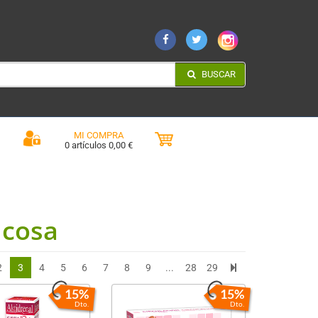
BUSCAR
MI COMPRA
0 artículos 0,00 €
ucosa
2
3
4
5
6
7
8
9
...
28
29
15%
15%
Dto.
Dto.