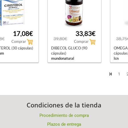
17,08€
33,83€
8€
39,80€
38,75
Comprar
Comprar
EROL (30 cápsulas)
DIBECOL GLUCO (90
OMEGA 
um
cápsulas)
cápsulas
mundonatural
lcn
1
Condiciones de la tienda
Procedimiento de compra
Plazos de entrega