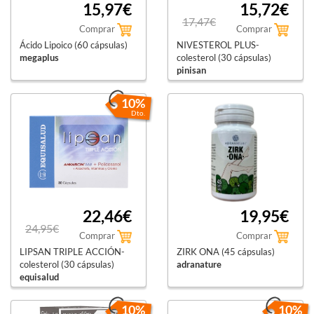
15,97€
15,72€
17,47€
Comprar
Comprar
Ácido Lipoico (60 cápsulas)
NIVESTEROL PLUS-
megaplus
colesterol (30 cápsulas)
pinisan
10%
Dto.
22,46€
19,95€
24,95€
Comprar
Comprar
LIPSAN TRIPLE ACCIÓN-
ZIRK ONA (45 cápsulas)
colesterol (30 cápsulas)
adranature
equisalud
10%
10%