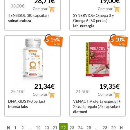
28,71€
19,00€
33,00€
Comprar
Comprar
TENSISOL (80 cápsulas)
SYNERVIOL- Omega 3 y
solnaturaleza
Omega 6 (60 perlas)
lab. nutergia
15%
10%
Dto.
Dto.
21,34€
19,35€
25,10€
21,50€
Comprar
Comprar
DHA KIDS (90 perlas)
VENACTIV oferta especial +
intersa labs
25% de regalo (75 cápsulas)
dietmed
1
2
...
19
20
21
22
23
24
25
...
28
29