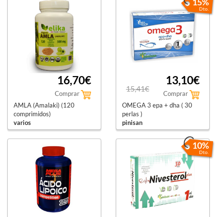
15%
Dto.
16,70€
13,10€
15,41€
Comprar
Comprar
AMLA (Amalaki) (120
OMEGA 3 epa + dha ( 30
comprimidos)
perlas )
varios
pinisan
10%
Dto.