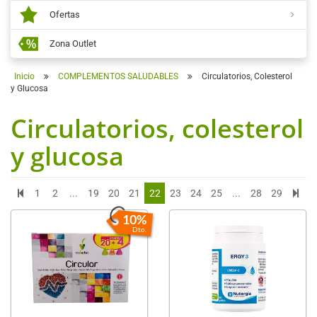
Ofertas
Zona Outlet
Inicio
COMPLEMENTOS SALUDABLES
Circulatorios, Colesterol
y Glucosa
Circulatorios, colesterol
y glucosa
1
2
...
19
20
21
22
23
24
25
...
28
29
10%
Dto.