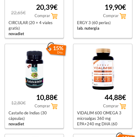
20,39€
19,90€
22,65€
Comprar
Comprar
CIRCULAR (20 + 4 viales
ERGY 3 (60 perlas)
gratis)
lab. nutergia
novadiet
15%
Dto.
10,88€
44,88€
12,80€
Comprar
Comprar
Castaño de Indias (30
VIDALIM 600 OMEGA 3
cápsulas)
microalgas 360 mg
novadiet
EPA+240 mg DHA (60
cápsulas)
vidalim