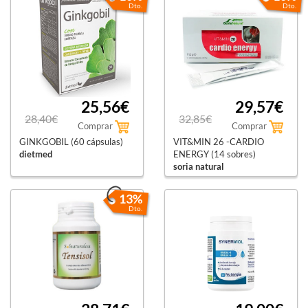
Dto.
Dto.
25,56€
29,57€
28,40€
32,85€
Comprar
Comprar
GINKGOBIL (60 cápsulas)
VIT&MIN 26 -CARDIO
dietmed
ENERGY (14 sobres)
soria natural
13%
Dto.