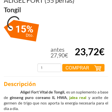
ALIGEL FORT (55 perlas)
Tongil
15%
Dto.
23,72€
antes
27,90€
COMPRAR
Descripción
Aligel Fort Vit
al de Ton
gil,
es un suplemento a base
de
ginseng puro coreano IL HWA
,
jalea real
y aceite de
germen de trigo que nos aporta la energía necesaria para el
día a día.