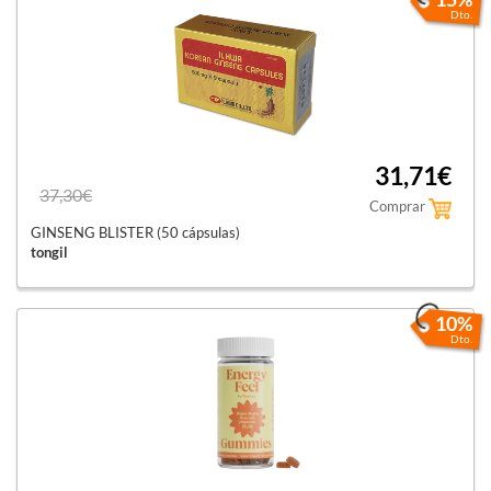
Dto.
31,71€
37,30€
Comprar
GINSENG BLISTER (50 cápsulas)
tongil
10%
Dto.