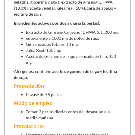
gelatina, glicerina y agua, extracto de ginseng IL HWA
incluyendo los volátiles, por lo que es único en su clase
(13,3%), aceite vegetal, jalea real (10%), cera de abejas y
y mucho más potente que otros tipos de ginseng.
lecitina de soja.
Jalea real
, es un producto altamente nutritivo y
Ingredientes activos por dosis diaria (2 perlas)
:
energético que ayuda a regular el apetito y combate los
Extracto de Ginseng Coreano IL HWA 5:1, 200 mg.
déficits alimenticios de nuestra dieta, además aporta la
equivalente a 1000 mg de polvo de raíz.
energía necesaria para esfuerzos físicos e intelectuales.
Ginsenósidos totales, 14 mg.
Jalea Real, 150 mg.
Aceite de germen de trigo
prensado en frío, es un
Aceite de Germen de Trigo prensado en frío, 450
alimento equilibrado de alto valor nutritivo que aporta
mg.
nutrientes esenciales, además de la vitamina E de
acción antioxidante y antienvejecimiento, es una de las
Alérgenos: contiene
aceite de germen de trigo
y
lecitina
de soja.
mejores fuentes de fósforo, también previene los
accidentes cardiovasculares, al regular los niveles de
Presentación
colesterol LDL. Ayuda al desarrollo muscular y reduce
Envase de 55 perlas.
la fatiga.
Modo de empleo
Tomar 2 perlas diarias antes del desayuno o a
Se puede con¡mbinar con con:
media mañana.
Precauciones
Aktiner Plus (20 viales)
, a parte de ginseng contiene
otros ingredientes energéticos como la taurina guaraná
Mantener fuera del alcance de los niños más