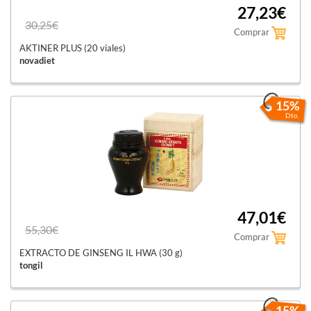
27,23€
30,25€
Comprar
AKTINER PLUS (20 viales)
novadiet
15%
Dto.
47,01€
55,30€
Comprar
EXTRACTO DE GINSENG IL HWA (30 g)
tongil
15%