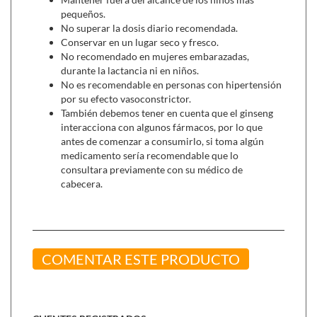
y eleuterococo.
pequeños.
Ginseng Il Hwa (50 cápsulas)
,
adaptógeno en épocas
No superar la dosis diario recomendada.
de cansacio físico y mental.
Conservar en un lugar seco y fresco.
No recomendado en mujeres embarazadas,
durante la lactancia ni en niños.
No es recomendable en personas con hipertensión
por su efecto vasoconstrictor.
También debemos tener en cuenta que el ginseng
interacciona con algunos fármacos, por lo que
antes de comenzar a consumirlo, si toma algún
medicamento sería recomendable que lo
consultara previamente con su médico de
cabecera.
COMENTAR ESTE PRODUCTO