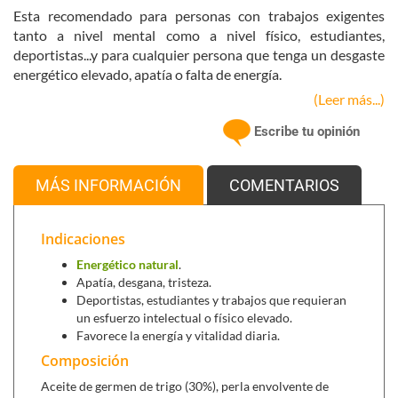
Esta recomendado para personas con trabajos exigentes
tanto a nivel mental como a nivel físico, estudiantes,
deportistas...y para cualquier persona que tenga un desgaste
energético elevado, apatía o falta de energía.
(Leer más...)
Tanto el ginseng como la jalea real refuerzan la capacidad del
sistema inmunitario
ante situaciones de estrés, cambios
Escribe tu opinión
climáticos, contaminación ambiental y alimentaria, así como
otras agresiones externas.
MÁS INFORMACIÓN
COMENTARIOS
Principales ingredientes activos:
Ginseng IL HWA,
un energético natural que nos aporta
Indicaciones
vitalidad, el ginseng Il Hwa es el único con
denominación de origen controlada, IL HWA es la
Energético natural
.
primera empresa mundial en producción y exportación
Apatía, desgana, tristeza.
de ginseng coreano. La serie IL HWA solo utiliza raíces
Deportistas, estudiantes y trabajos que requieran
maduras de 6 años de edad con un procedimiento de
un esfuerzo intelectual o físico elevado.
extracción exclusivo a baja temperatura, baja presión y
Favorece la energía y vitalidad diaria.
al vacío que permite un ginseng con 36 tipos de
Composición
ginsenósidos estandarizados integralmente, es decir,
Aceite de germen de trigo (30%), perla envolvente de
incluye todos los principios activos de la raíz