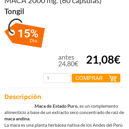
MACA 2000 mg. (60 cápsulas)
Tongil
15%
Dto.
21,08€
antes
24,80€
COMPRAR
Descripción
Maca de Estado Puro,
es un complemento
alimenticio a base de un extracto seco concentrado de raíz de
maca andina
.
La maca es una planta herbácea nativa de los Andes del Perú