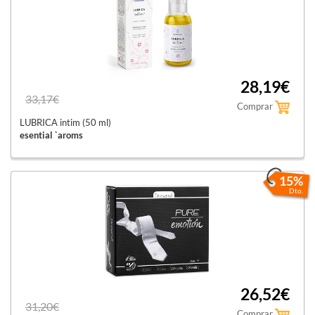
28,19€
33,17€
Comprar
LUBRICA intim (50 ml)
esential `aroms
15%
Dto.
26,52€
31,20€
Comprar