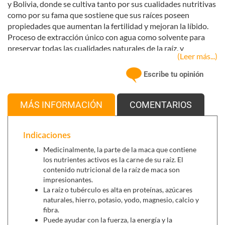
y Bolivia, donde se cultiva tanto por sus cualidades nutritivas
como por su fama que sostiene que sus raíces poseen
propiedades que aumentan la fertilidad y mejoran la líbido.
Proceso de extracción único con agua como solvente para
preservar todas las cualidades naturales de la raíz, y
(Leer más...)
concentrado hasta el ratio 5:1. Asegura el contenido
necesario en macamidas y macaneos, ácidos grasos
Escribe tu opinión
poliinsaturados exclusivos reveladores de su autenticidad y
responsables de su eficacia.
MÁS INFORMACIÓN
COMENTARIOS
Se puede combinar con:
Indicaciones
Pure Emotion para Ellas (60 cápsulas)
,
estimulante
Medicinalmente, la parte de la maca que contiene
sexual para ella.
los nutrientes activos es la carne de su raíz. El
Livta (30 cápsulas)
,
estimulante sexual para ella.
contenido nutricional de la raíz de maca son
impresionantes.
La raíz o tubérculo es alta en proteínas, azúcares
naturales, hierro, potasio, yodo, magnesio, calcio y
fibra.
Puede ayudar con la fuerza, la energía y la