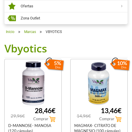
Ofertas
Zona Outlet
Inicio
Marcas
VBYOTICS
Vbyotics
5%
10%
Dto.
Dto.
28,46€
13,46€
29,96€
14,96€
Comprar
Comprar
D-MANNOSE- MANOSA
MAGMAX- CITRATO DE
(120 cápsulas)
MAGNESIO (100 cápsulas)