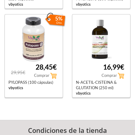
vbyotics
vbyotics
5%
Dto.
28,45€
16,99€
29,95€
Comprar
Comprar
PYLOPASS (100 cápsulas)
N-ACETIL-CISTEINA &
vbyotics
GLUTATION (250 ml)
vbyotics
Condiciones de la tienda