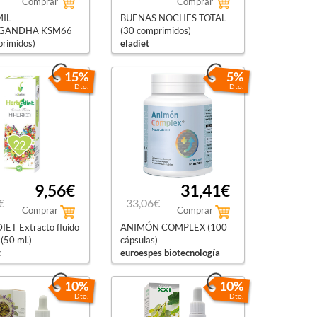
Comprar
Comprar
IL -
BUENAS NOCHES TOTAL
GANDHA KSM66
(30 comprimidos)
primidos)
eladiet
15%
5%
Dto.
Dto.
9,56€
31,41€
€
33,06€
Comprar
Comprar
ET Extracto fluido
ANIMÓN COMPLEX (100
 (50 ml.)
cápsulas)
t
euroespes biotecnología
10%
10%
Dto.
Dto.