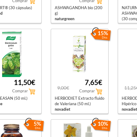
Comprar
Comprar
T® (30 cápsulas)
ASHWAGANDHA bio (200
NATURM
ed
g)
ASHWA
naturgreen
(30 com
dietmed
15%
Dto.
11,50€
7,65€
9,00€
11,25
Comprar
Comprar
ASAN (50 ml.)
HERBODIET Extracto fluido
HERBODI
ce
de Valeriana (50 ml.)
Hipérico
novadiet
novadie
5%
10%
Dto.
Dto.