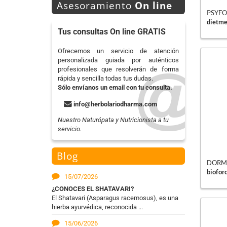
Asesoramiento
On line
PSYFOR
dietm
Tus consultas On line GRATIS
Ofrecemos un servicio de atención
personalizada guiada por auténticos
profesionales que resolverán de forma
rápida y sencilla todas tus dudas.
Sólo envíanos un email con tu consulta.
info@herbolariodharma.com
Nuestro Naturópata y Nutricionista a tu
servicio.
Blog
DORME
biofor
15/07/2026
¿CONOCES EL SHATAVARI?
El Shatavari (Asparagus racemosus), es una
hierba ayurvédica, reconocida ...
15/06/2026