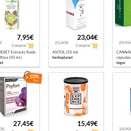
7,95€
23,04€
€
25,60€
29,95
Comprar
Comprar
IET Extracto fluido
ASITOL (50 ml)
CANNAB
flora (50 ml.)
herboplanet
cápsulas
et
tegor
10%
Dto.
27,45€
15,49€
0€
14,90