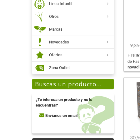
Línea Infantil
Otros
Marcas
Novedades
9,35
Ofertas
HERBOD
de Pasi
novadi
Zona Outlet
Buscas un producto...
¿Te interesa un producto y no lo
encuentras?
Envianos un email
30,5