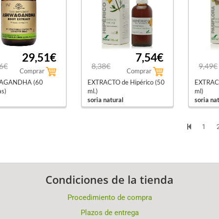
29,51€
7,54€
6€
8,38€
9,49€
Comprar
Comprar
AGANDHA (60
EXTRACTO de Hipérico (50
EXTRACT
as)
ml.)
ml)
soria natural
soria na
1
Condiciones de la tienda
Procedimiento de compra
Plazos de entrega