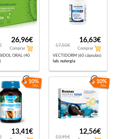
26,96€
16,63€
€
17,50€
Comprar
Comprar
IDOL ORAL (40
VECTIDORM (60 cápsulas)
)
lab. nutergia
10%
10%
Dto.
Dto.
13,41€
12,56€
€
13,95€