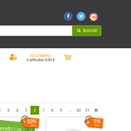
BUSCAR
MI COMPRA
0 artículos 0,00 €
2
3
4
5
6
7
8
9
...
30
31
10%
5%
Dto.
Dto.