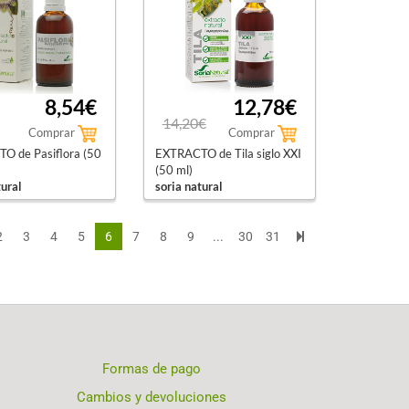
8,54€
12,78€
14,20€
Comprar
Comprar
O de Pasiflora (50
EXTRACTO de Tila siglo XXI
(50 ml)
tural
soria natural
2
3
4
5
6
7
8
9
...
30
31
Formas de pago
Cambios y devoluciones