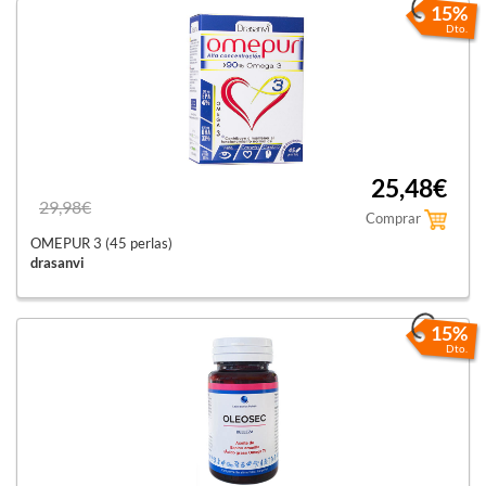
15%
Dto.
25,48€
29,98€
Comprar
OMEPUR 3 (45 perlas)
drasanvi
15%
Dto.